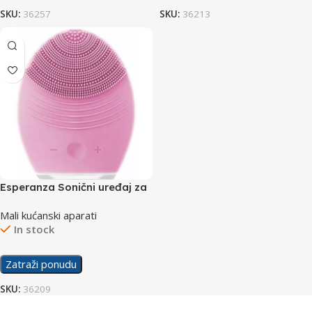
SKU:
36257
SKU:
36213
Esperanza Sonični uređaj za
čišćenje lica Glee EBM002P
Mali kućanski aparati
In stock
Zatraži ponudu
SKU:
36209