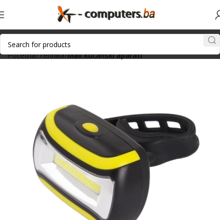
Početna
Tehnika
Mali kućanski aparati