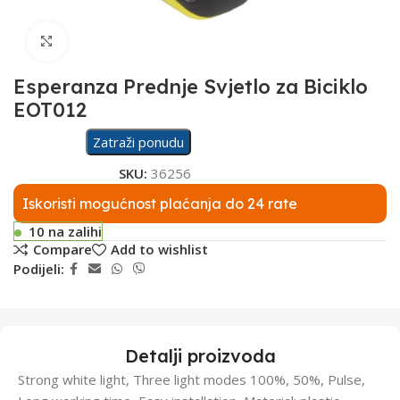
Click to enlarge
Esperanza Prednje Svjetlo za Biciklo
EOT012
Zatraži ponudu
SKU:
36256
Iskoristi mogućnost plaćanja do 24 rate
10 na zalihi
Compare
Add to wishlist
Podijeli:
Detalji proizvoda
Strong white light, Three light modes 100%, 50%, Pulse,