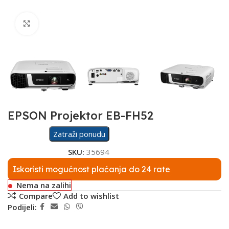
Click to enlarge
EPSON Projektor EB-FH52
Zatraži ponudu
SKU:
35694
Iskoristi mogućnost plaćanja do 24 rate
Nema na zalihi
Compare
Add to wishlist
Podijeli: