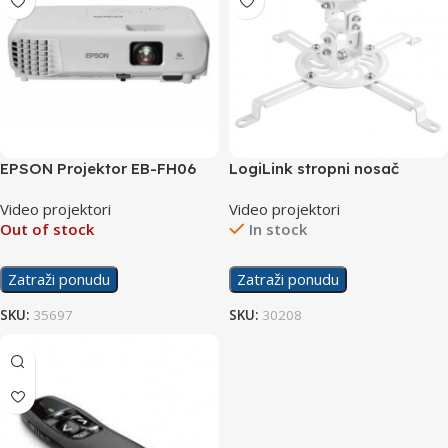
EPSON Projektor EB-FH06
LogiLink stropni nosač
projektora BP0057
Video projektori
Video projektori
Out of stock
In stock
Zatraži ponudu
Zatraži ponudu
SKU:
35697
SKU:
30208