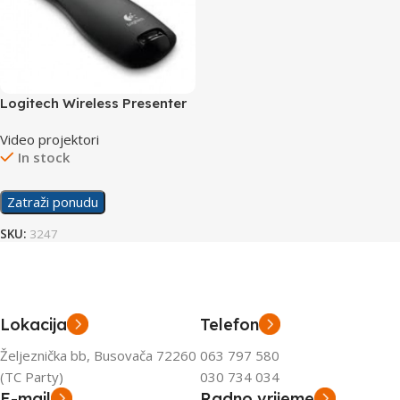
Logitech Wireless Presenter
R400
Video projektori
In stock
Zatraži ponudu
SKU:
3247
Lokacija
Telefon
Željeznička bb, Busovača 72260
063 797 580
(TC Party)
030 734 034
E-mail
Radno vrijeme