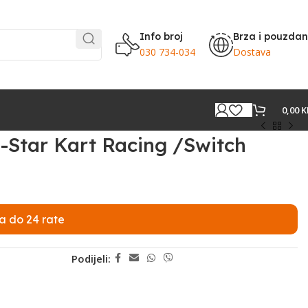
Info broj
Brza i pouzda
030 734-034
Dostava
0,00
K
Star Kart Racing /Switch
a do 24 rate
Podijeli: