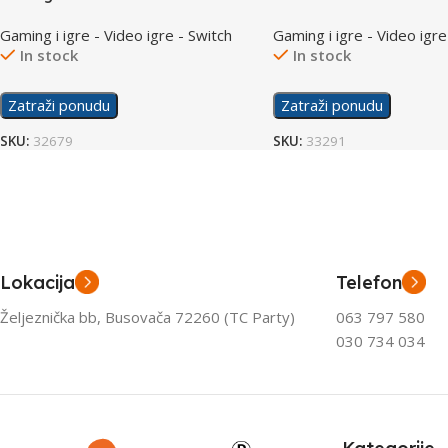
/Switch
/Switch
Gaming i igre - Video igre - Switch
Gaming i igre - Video igre
In stock
In stock
Zatraži ponudu
Zatraži ponudu
SKU:
32679
SKU:
33291
Lokacija
Telefon
Željeznička bb, Busovača 72260 (TC Party)
063 797 580
030 734 034