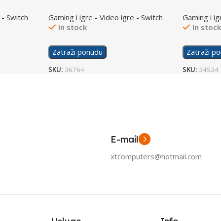
/Switch
/Switch
 - Switch
Gaming i igre - Video igre - Switch
Gaming i ig
In stock
In stoc
Zatraži ponudu
Zatraži p
SKU:
36764
SKU:
34524
E-mail
xtcomputers@hotmail.com