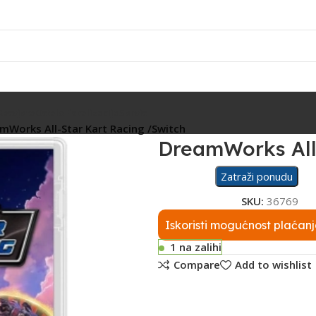
Rasvjeta
Ostalo
Fiskalizacija
Servis
mWorks All-Star Kart Racing /Switch
DreamWorks All-
Zatraži ponudu
SKU:
36769
Iskoristi mogućnost plaćanj
1 na zalihi
Compare
Add to wishlist