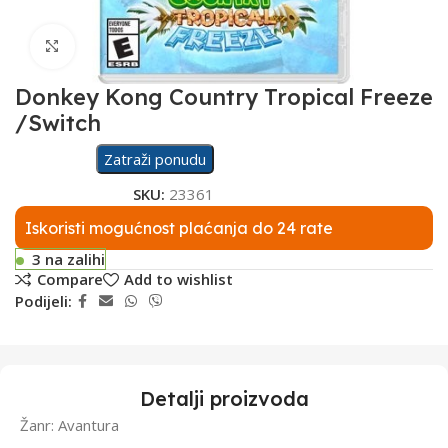
Click to enlarge
Donkey Kong Country Tropical Freeze
/Switch
Zatraži ponudu
SKU:
23361
Iskoristi mogućnost plaćanja do 24 rate
3 na zalihi
Compare
Add to wishlist
Podijeli:
Detalji proizvoda
Žanr: Avantura