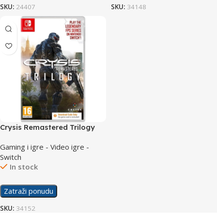
SKU:
24407
SKU:
34148
Crysis Remastered Trilogy
/Switch
Gaming i igre - Video igre -
Switch
In stock
Zatraži ponudu
SKU:
34152