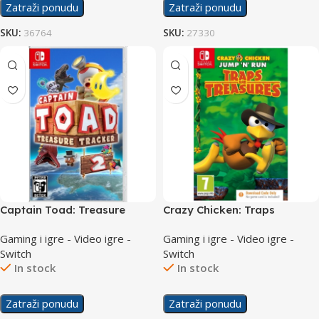
Zatraži ponudu
Zatraži ponudu
SKU:
36764
SKU:
27330
Captain Toad: Treasure
Crazy Chicken: Traps
Tracker /Switch
Treasures /Switch
Gaming i igre - Video igre -
Gaming i igre - Video igre -
Switch
Switch
In stock
In stock
Zatraži ponudu
Zatraži ponudu