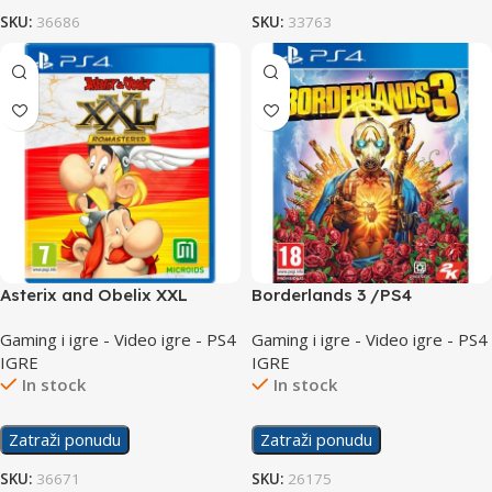
SKU:
36686
SKU:
33763
Asterix and Obelix XXL
Borderlands 3 /PS4
Romastered /PS4
Gaming i igre - Video igre - PS4
Gaming i igre - Video igre - PS4
IGRE
IGRE
In stock
In stock
Zatraži ponudu
Zatraži ponudu
SKU:
36671
SKU:
26175