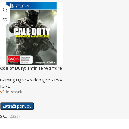
Call of Duty: Infinite Warfare
/PS4
Gaming i igre - Video igre - PS4
IGRE
In stock
Zatraži ponudu
SKU:
22364