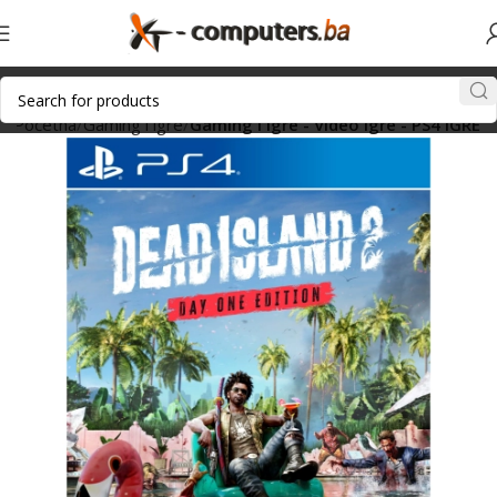
Početna
Gaming i igre
Gaming i igre - Video igre - PS4 IGRE