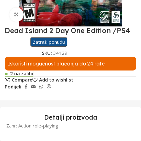
Click to enlarge
Dead Island 2 Day One Edition /PS4
Zatraži ponudu
SKU:
34129
Iskoristi mogućnost plaćanja do 24 rate
2 na zalihi
Compare
Add to wishlist
Podijeli:
Detalji proizvoda
Zanr: Action role-playing