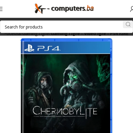
Početna
Gaming i igre
Gaming i igre - Video igre - PS4 IGRE