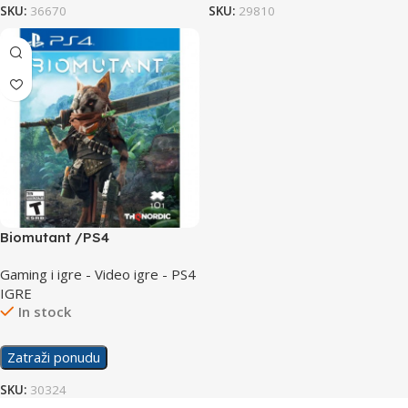
SKU:
36670
SKU:
29810
Biomutant /PS4
Gaming i igre - Video igre - PS4
IGRE
In stock
Zatraži ponudu
SKU:
30324