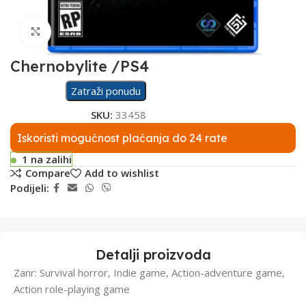
Click to enlarge
Chernobylite /PS4
Zatraži ponudu
SKU:
33458
Iskoristi mogućnost plaćanja do 24 rate
1 na zalihi
Compare
Add to wishlist
Podijeli:
Detalji proizvoda
Zanr: Survival horror, Indie game, Action-adventure game,
Action role-playing game