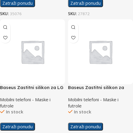
Zatraži ponudu
Zatraži ponudu
SKU:
35076
SKU:
27872
Baseus Zastitni silikon za LG
Baseus Zastitni silikon za
K10 2018
Samsung A90
Mobilni telefoni - Maske i
Mobilni telefoni - Maske i
futrole
futrole
In stock
In stock
Zatraži ponudu
Zatraži ponudu