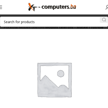
Početna
Mobilni telefoni
Mobilni telefoni - Maske i futrole