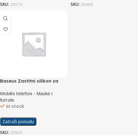
SKU:
25572
SKU:
26606
Baseus Zastitni silikon za
Samsung M20
Mobilni telefoni - Maske i
futrole
In stock
Zatraži ponudu
SKU:
25603