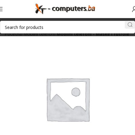
Početna
Mobilni telefoni
Mobilni telefoni - Maske i futrole