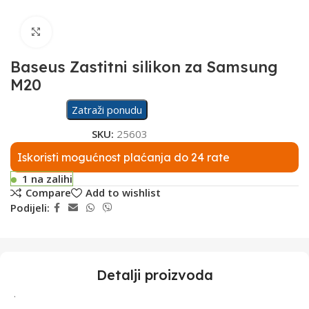
Click to enlarge
Baseus Zastitni silikon za Samsung
M20
Zatraži ponudu
SKU:
25603
Iskoristi mogućnost plaćanja do 24 rate
1 na zalihi
Compare
Add to wishlist
Podijeli:
Detalji proizvoda
.