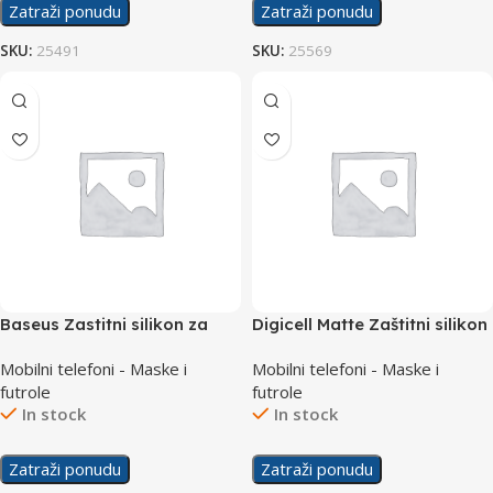
Zatraži ponudu
Zatraži ponudu
SKU:
25491
SKU:
25569
Baseus Zastitni silikon za
Digicell Matte Zaštitni silikon
Samsung A70
za Samsung S23 Ultra
Mobilni telefoni - Maske i
Mobilni telefoni - Maske i
futrole
futrole
In stock
In stock
Zatraži ponudu
Zatraži ponudu