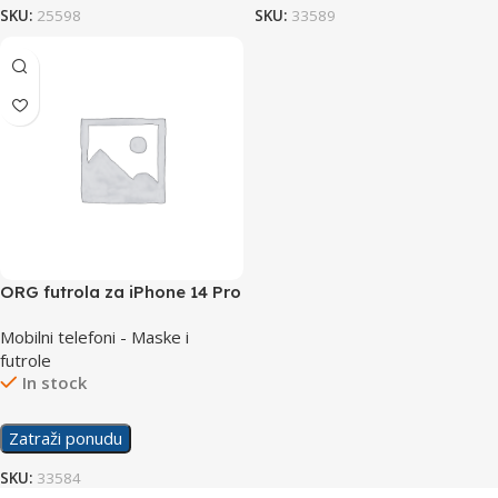
SKU:
25598
SKU:
33589
ORG futrola za iPhone 14 Pro
Mobilni telefoni - Maske i
futrole
In stock
Zatraži ponudu
SKU:
33584