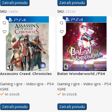
Zatraži ponudu
Zatraži ponudu
SKU:
34806
SKU:
28230
Assassins Creed: Chronicles
Balan Wonderworld /PS4
/PS4
Gaming i igre - Video igre - PS4
Gaming i igre - Video igre - PS4
IGRE
IGRE
In stock
In stock
Zatraži ponudu
Zatraži ponudu