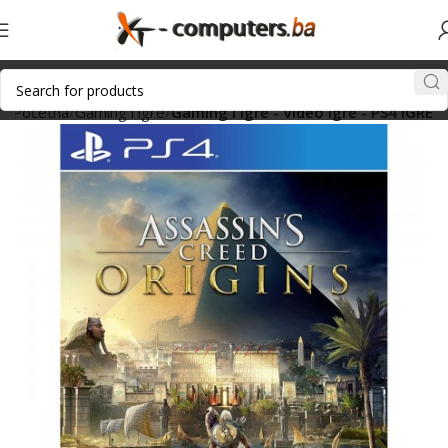
Početna
Gaming i igre
Gaming i igre - Video igre - PS4 IGRE