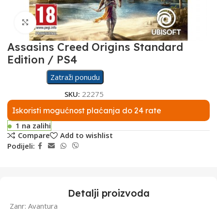
Click to enlarge
Assasins Creed Origins Standard
Edition / PS4
Zatraži ponudu
SKU:
22275
Iskoristi mogućnost plaćanja do 24 rate
1 na zalihi
Compare
Add to wishlist
Podijeli:
Detalji proizvoda
Zanr: Avantura