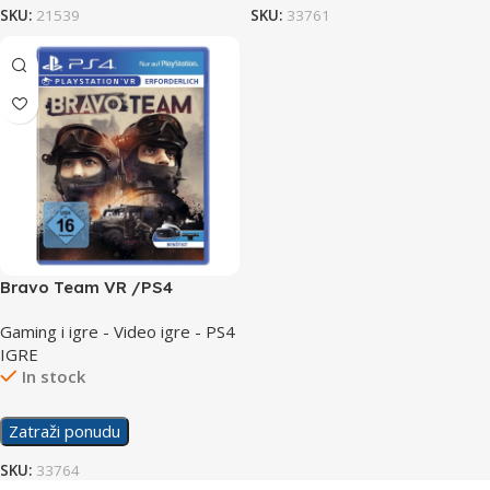
SKU:
21539
SKU:
33761
Bravo Team VR /PS4
Gaming i igre - Video igre - PS4
IGRE
In stock
Zatraži ponudu
SKU:
33764