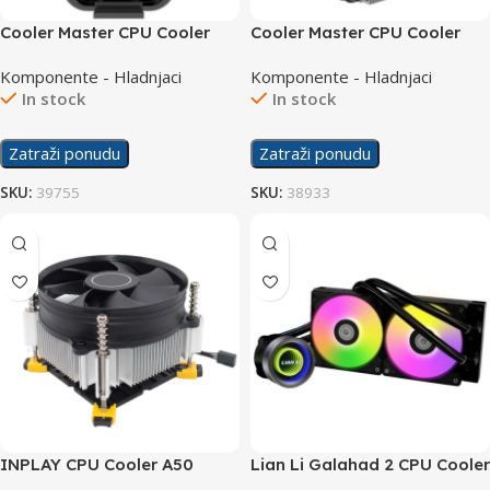
Cooler Master CPU Cooler
Cooler Master CPU Cooler
Hyper 212 3DHP Black
Hyper 212 Black R1
Komponente - Hladnjaci
Komponente - Hladnjaci
In stock
In stock
Zatraži ponudu
Zatraži ponudu
SKU:
39755
SKU:
38933
INPLAY CPU Cooler A50
Lian Li Galahad 2 CPU Cooler
Liquid 240 Trinity ARGB