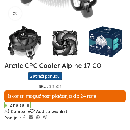
Click to enlarge
Arctic CPC Cooler Alpine 17 CO
Zatraži ponudu
SKU:
33501
Iskoristi mogućnost plaćanja do 24 rate
2 na zalihi
Compare
Add to wishlist
Podijeli: