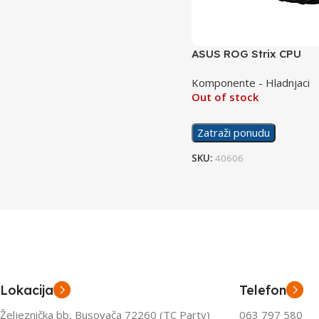
ASUS ROG Strix CPU
MasterLiquid Cooler Ryuj
Komponente - Hladnjaci
240 ARGB
Out of stock
Zatraži ponudu
SKU:
40606
Lokacija
Telefon
Željeznička bb, Busovača 72260 (TC Party)
063 797 580