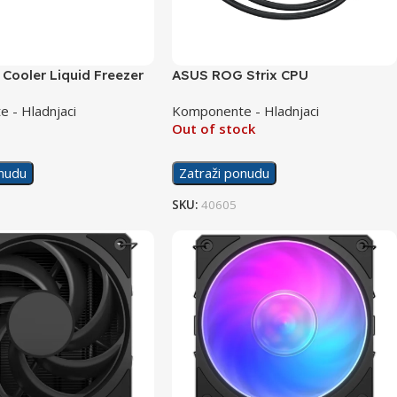
 Cooler Liquid Freezer
ASUS ROG Strix CPU
GB
MasterLiquid Cooler LC III 360
 - Hladnjaci
Komponente - Hladnjaci
ARGB
Out of stock
onudu
Zatraži ponudu
SKU:
40605