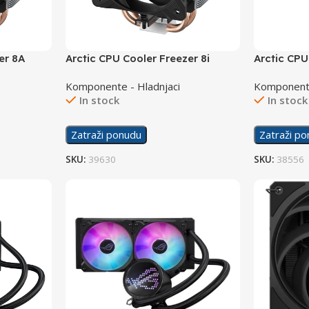
er 8A
Arctic CPU Cooler Freezer 8i
Arctic CPU
II 420 AR
Komponente - Hladnjaci
Komponente
In stock
In stock
Zatraži ponudu
Zatraži p
SKU:
39630
SKU:
38556