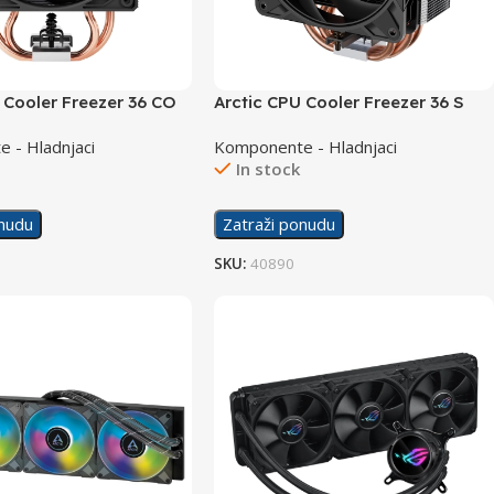
 Cooler Freezer 36 CO
Arctic CPU Cooler Freezer 36 S
 - Hladnjaci
Komponente - Hladnjaci
In stock
onudu
Zatraži ponudu
SKU:
40890