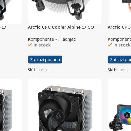
 17
Arctic CPC Cooler Alpine 17 CO
Arctic CPU
Komponente - Hladnjaci
Komponente
In stock
In stock
Zatraži ponudu
Zatraži p
SKU:
33501
SKU:
38557