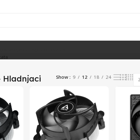
Rasvjeta
Ostalo
Fiskalizacija
Servis
tata
 Hladnjaci
Show
9
12
18
24