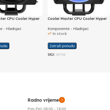
ster CPU Cooler Hyper
Cooler Master CPU Cooler Hyper
Black
212 3DHP Black ARGB
 - Hladnjaci
Komponente - Hladnjaci
In stock
onudu
Zatraži ponudu
SKU:
39756
Radno vrijeme
Pon-Pet: 08:00 - 18:00