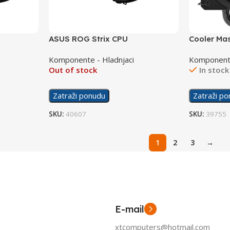
ASUS ROG Strix CPU
Cooler Ma
in III
MasterLiquid Cooler Ryuo III 240
212 3DHP 
Komponente - Hladnjaci
Komponente
ARGB
Out of stock
In stock
Zatraži ponudu
Zatraži p
SKU:
40607
SKU:
39755
1
2
3
→
E-mail
xtcomputers@hotmail.com