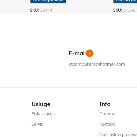
SKU:
35414
SKU:
31356
E-mail
xtcomputers@hotmail.com
Usluge
Info
Fiskalizacija
O nama
Servis
Kontakt
Opći uslovi poslov