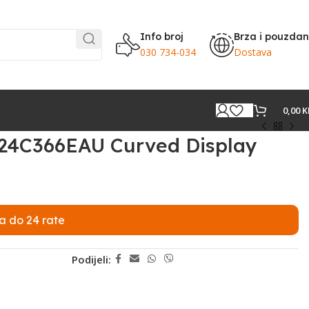
Info broj
Brza i pouzda
030 734-034
Dostava
0,00
K
24C366EAU Curved Display
a do 24 rate
Podijeli: