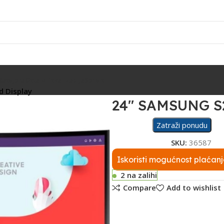
Rasvjeta
Ostalo
Fiskalizacija
Servis
 Display
24″ SAMSUNG S
Zatraži ponudu
SKU:
36587
Iskoristi mogućnost plaćanj
2 na zalihi
Compare
Add to wishlist