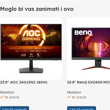
Moglo bi vas zanimati i ovo
23.8″ AOC 24G15N2 180Hz
23.8″ BenQ EX240N M
Gaming Display
165Hz Gaming Display
Monitori
Monitori
In stock
In stock
Zatraži ponudu
Zatraži ponudu