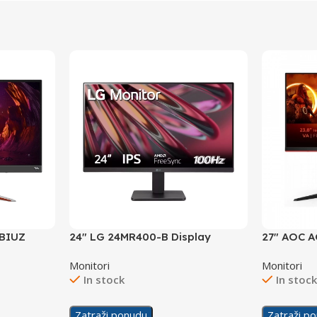
OBIUZ
24″ LG 24MR400-B Display
27″ AOC 
Gaming Di
Monitori
Monitori
In stock
In stoc
Zatraži ponudu
Zatraži p