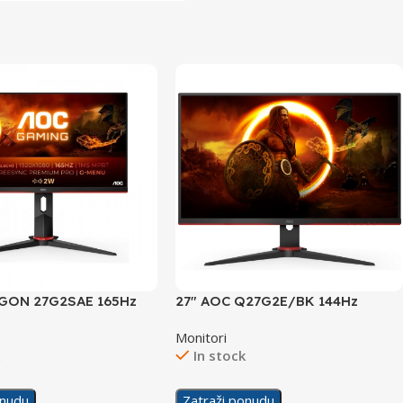
AGON 27G2SAE 165Hz
27″ AOC Q27G2E/BK 144Hz
splay
Display
Monitori
k
In stock
onudu
Zatraži ponudu