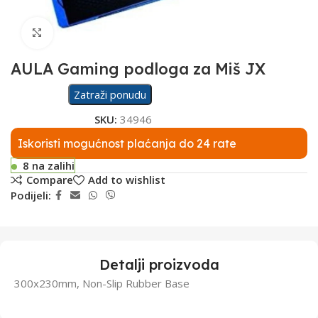
Click to enlarge
AULA Gaming podloga za Miš JX
Zatraži ponudu
SKU:
34946
Iskoristi mogućnost plaćanja do 24 rate
8 na zalihi
Compare
Add to wishlist
Podijeli:
Detalji proizvoda
300x230mm, Non-Slip Rubber Base