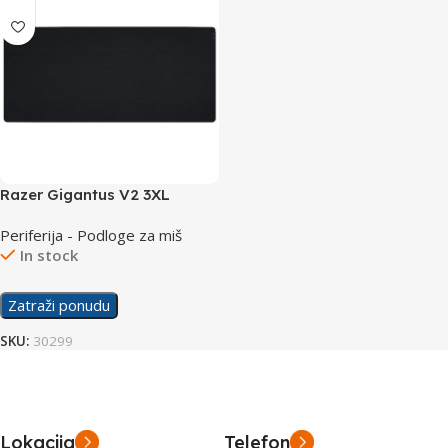
Razer Gigantus V2 3XL
podloga za mis
Periferija - Podloge za miš
In stock
Zatraži ponudu
SKU:
30299
Lokacija
Telefon