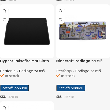
HyperX Pulsefire Mat Cloth
Minecraft Podloga za Miš
Large Podloga za Miš
XXL
Periferija - Podloge za miš
Periferija - Podloge za miš
4Z7X4AA
In stock
In stock
Zatraži ponudu
Zatraži ponudu
SKU:
32838
SKU:
36718