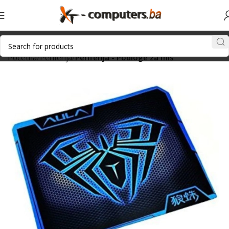
Početna
Periferija
Periferija - Podloge za miš