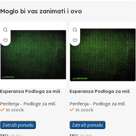
Moglo bi vas zanimati i ovo
Esperanza Podloga za miš
Esperanza Podloga za miš
Grunge Maxi EGP103G
Grunge Midi EGP102G
Periferija - Podloge za miš
Periferija - Podloge za miš
In stock
In stock
Zatraži ponudu
Zatraži ponudu
SKU:
36261
SKU:
36269