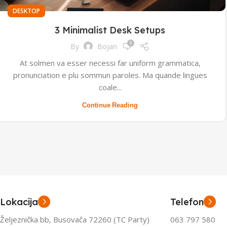
DESKTOP
3 Minimalist Desk Setups
0
By
Bojan
At solmen va esser necessi far uniform grammatica,
pronunciation e plu sommun paroles. Ma quande lingues
coale...
Continue Reading
Lokacija
Telefon
Željeznička bb, Busovača 72260 (TC Party)
063 797 580