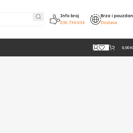
Info broj
Brza i pouzda
030 734-034
Dostava
0,00
K