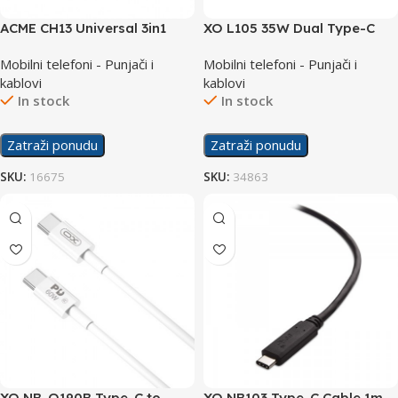
ACME CH13 Universal 3in1
XO L105 35W Dual Type-C
chargers kit
Fast Charger
Mobilni telefoni - Punjači i
Mobilni telefoni - Punjači i
kablovi
kablovi
In stock
In stock
Zatraži ponudu
Zatraži ponudu
SKU:
16675
SKU:
34863
XO NB-Q190B Type-C to
XO NB103 Type-C Cable 1m