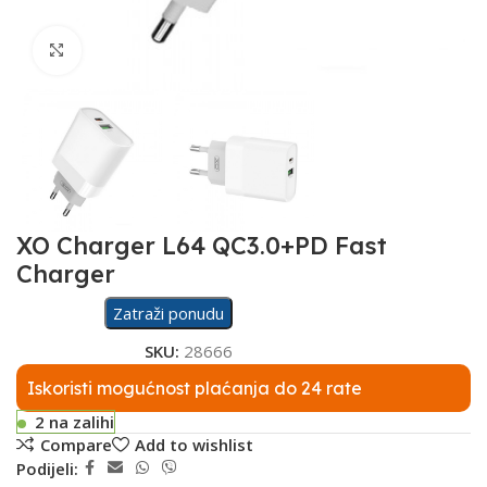
Click to enlarge
XO Charger L64 QC3.0+PD Fast
Charger
Zatraži ponudu
SKU:
28666
Iskoristi mogućnost plaćanja do 24 rate
2 na zalihi
Compare
Add to wishlist
Podijeli: