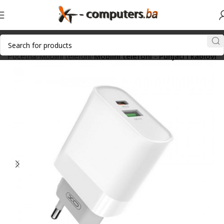
Početna
Mobilni telefoni
Mobilni telefoni - Punjači i kablovi