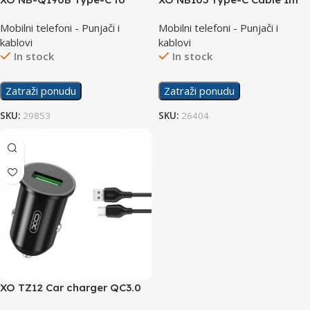
Type-C 60W Cable 2m
Mobilni telefoni - Punjači i
Mobilni telefoni - Punjači i
kablovi
kablovi
In stock
In stock
Zatraži ponudu
Zatraži ponudu
SKU:
29853
SKU:
26404
XO TZ12 Car charger QC3.0
18W + Micro USB Cable 1m