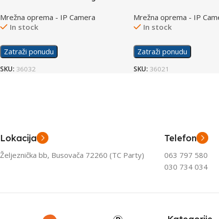
Kamera
Mrežna oprema - IP Camera
Mrežna oprema - IP Cam
In stock
In stock
Zatraži ponudu
Zatraži ponudu
SKU:
36032
SKU:
36021
Lokacija
Telefon
Željeznička bb, Busovača 72260 (TC Party)
063 797 580
030 734 034