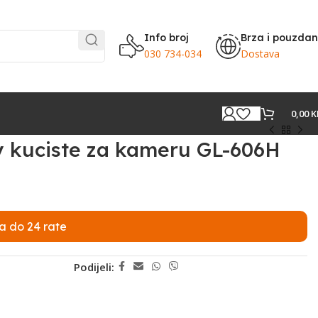
Info broj
Brza i pouzda
030 734-034
Dostava
0,00
K
y kuciste za kameru GL-606H
a do 24 rate
Podijeli: