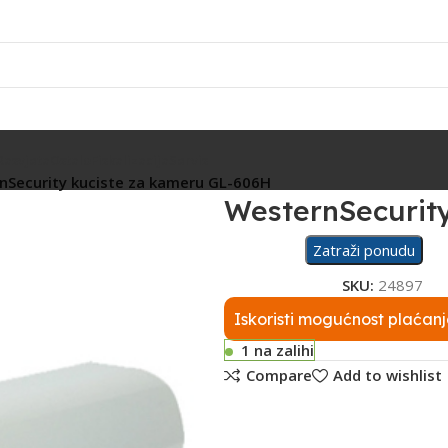
Rasvjeta
Ostalo
Fiskalizacija
Servis
nSecurity kuciste za kameru GL-606H
WesternSecurit
Zatraži ponudu
SKU:
24897
Iskoristi mogućnost plaćanj
1 na zalihi
Compare
Add to wishlist