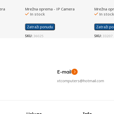
Kamera
Camera T
era
Mrežna oprema - IP Camera
Mrežna op
In stock
In stoc
Zatraži ponudu
Zatraži p
SKU:
36025
SKU:
33207
E-mail
xtcomputers@hotmail.com