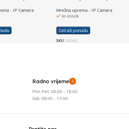
apo C500
Kamera
rema - IP Camera
Mrežna oprema - IP Camera
k
In stock
onudu
Zatraži ponudu
SKU:
34383
Radno vrijeme
Pon-Pet: 08:00 - 18:00
Sub: 08:00 - 13:00