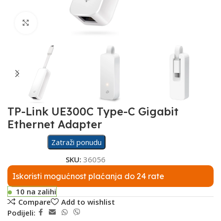
Click to enlarge
TP-Link UE300C Type-C Gigabit
Ethernet Adapter
Zatraži ponudu
SKU:
36056
Iskoristi mogućnost plaćanja do 24 rate
10 na zalihi
Compare
Add to wishlist
Podijeli: