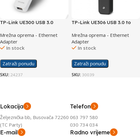
TP-Link UE300 USB 3.0
TP-Link UE306 USB 3.0 to
Gigabit Ethernet Adapter
RJ45 Gigabit Ethernet
Mrežna oprema - Ethernet
Mrežna oprema - Ethernet
Adapter
Adapter
Adapter
In stock
In stock
Zatraži ponudu
Zatraži ponudu
SKU:
24237
SKU:
30039
Lokacija
Telefon
Željeznička bb, Busovača 72260
063 797 580
(TC Party)
030 734 034
E-mail
Radno vrijeme