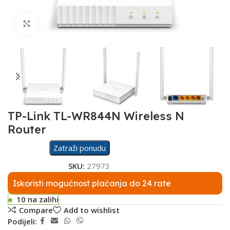
Click to enlarge
TP-Link TL-WR844N Wireless N
Router
Zatraži ponudu
SKU:
27973
Iskoristi mogućnost plaćanja do 24 rate
10 na zalihi
Compare
Add to wishlist
Podijeli: