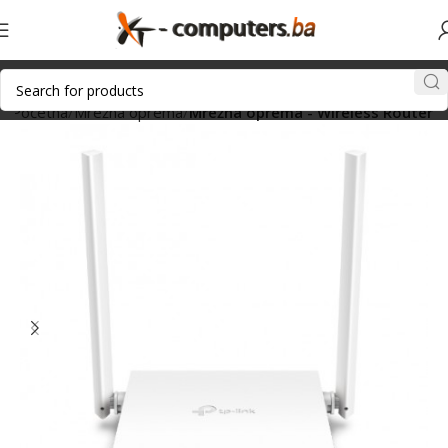
Početna
Mrežna oprema
Mrežna oprema - Wireless Router