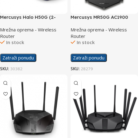
Mercusys Halo H50G (2-
Mercusys MR50G AC1900
PACK) AC1900 Whole Home
Wireless Dual Band Gigabit
Mrežna oprema - Wireless
Mrežna oprema - Wireless
Mesh Wi-Fi System
Router
Router
Router
In stock
In stock
Zatraži ponudu
Zatraži ponudu
SKU:
30382
SKU:
28279