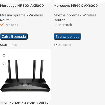
Mercusys MR80X AX3000
Mercusys MR90X AX6000
Wireless Dual Band Gigabit
WiFi 6 Router 8- Stream
Mrežna oprema - Wireless
Mrežna oprema - Wireless
Router
Router
Router
In stock
In stock
Zatraži ponudu
Zatraži ponudu
SKU:
30696
SKU:
36878
TP-Link AX53 AX3000 WiFi 6