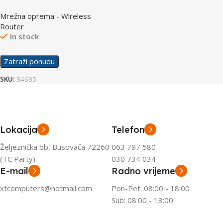
Dual Band Gigabit Router
Mrežna oprema - Wireless
Router
In stock
Zatraži ponudu
SKU:
34635
Lokacija
Telefon
Željeznička bb, Busovača 72260
063 797 580
(TC Party)
030 734 034
E-mail
Radno vrijeme
xtcomputers@hotmail.com
Pon-Pet: 08:00 - 18:00
Sub: 08:00 - 13:00