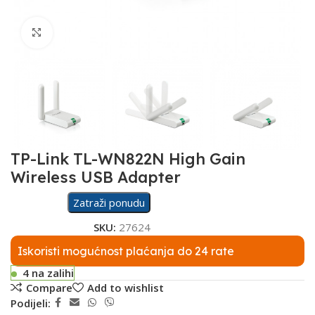
Click to enlarge
TP-Link TL-WN822N High Gain
Wireless USB Adapter
Zatraži ponudu
SKU:
27624
Iskoristi mogućnost plaćanja do 24 rate
4 na zalihi
Compare
Add to wishlist
Podijeli: