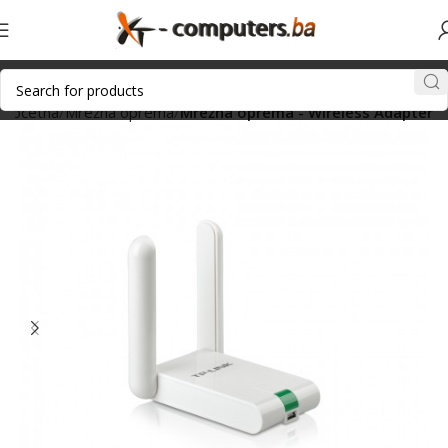
Početna
Mrežna oprema
Mrežna oprema - Wireless Adapter