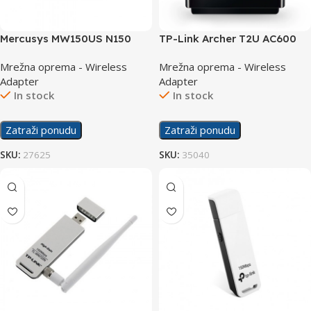
Mercusys MW150US N150
TP-Link Archer T2U AC600
Wireless Nano USB Adapter
Nano Wireless USB Adapter
Mrežna oprema - Wireless
Mrežna oprema - Wireless
Adapter
Adapter
In stock
In stock
Zatraži ponudu
Zatraži ponudu
SKU:
27625
SKU:
35040