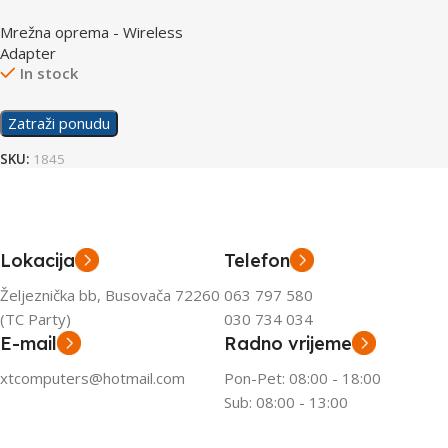
Wireless N PCI-E
Mrežna oprema - Wireless
Adapter
In stock
Zatraži ponudu
SKU:
1845
Lokacija
Telefon
Željeznička bb, Busovača 72260
063 797 580
(TC Party)
030 734 034
E-mail
Radno vrijeme
xtcomputers@hotmail.com
Pon-Pet: 08:00 - 18:00
Sub: 08:00 - 13:00