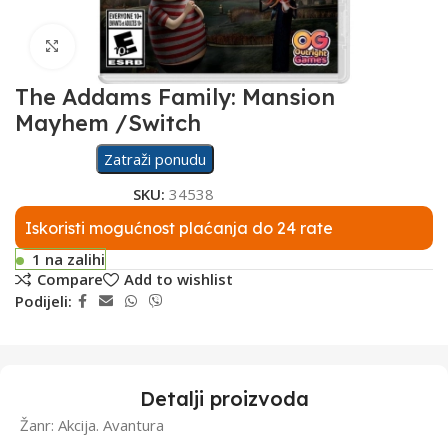
Click to enlarge
The Addams Family: Mansion
Mayhem /Switch
Zatraži ponudu
SKU:
34538
Iskoristi mogućnost plaćanja do 24 rate
1 na zalihi
Compare
Add to wishlist
Podijeli:
Detalji proizvoda
Žanr: Akcija. Avantura