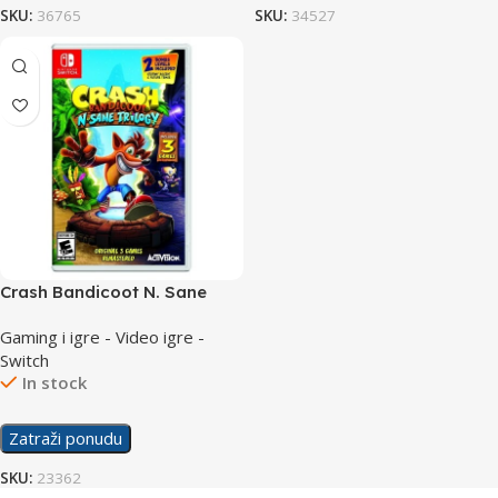
SKU:
36765
SKU:
34527
Crash Bandicoot N. Sane
Trilogy /Switch
Gaming i igre - Video igre -
Switch
In stock
Zatraži ponudu
SKU:
23362