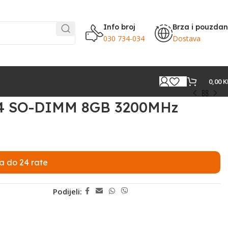
Info broj
Brza i pouzda
030 734-034
Dostava
0,00
K
R4 SO-DIMM 8GB 3200MHz
a do 24 rate
Podijeli: