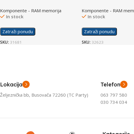
3200Mhz
Komponente - RAM memorija
Komponente - RAM memo
In stock
In stock
Zatraži ponudu
Zatraži ponudu
SKU:
31681
SKU:
32623
Lokacija
Telefon
Željeznička bb, Busovača 72260 (TC Party)
063 797 580
030 734 034