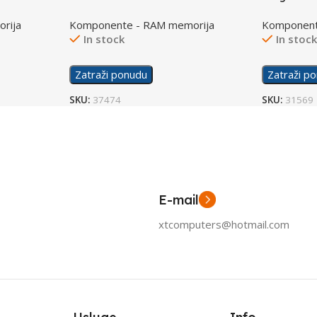
5600Mhz
5200MHz
rija
Komponente - RAM memorija
Komponent
In stock
In stoc
Zatraži ponudu
Zatraži p
SKU:
37474
SKU:
31569
E-mail
xtcomputers@hotmail.com