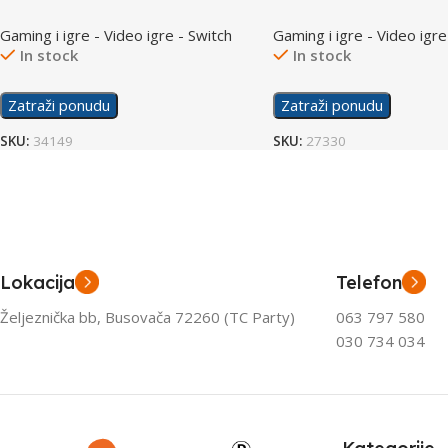
/Switch
Crystal Menhir Limited 
Gaming i igre - Video igre - Switch
Gaming i igre - Video igre
/Switch
In stock
In stock
Zatraži ponudu
Zatraži ponudu
SKU:
34149
SKU:
27330
Lokacija
Telefon
Željeznička bb, Busovača 72260 (TC Party)
063 797 580
030 734 034