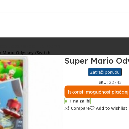
Rasvjeta
Ostalo
Fiskalizacija
Servis
r Mario Odyssey /Switch
Super Mario Od
Zatraži ponudu
SKU:
22743
Iskoristi mogućnost plaćanj
1 na zalihi
Compare
Add to wishlist