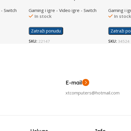
Edition
/Switch
 - Switch
Gaming i igre - Video igre - Switch
Gaming i ig
In stock
In stoc
Zatraži ponudu
Zatraži p
SKU:
22147
SKU:
34524
E-mail
xtcomputers@hotmail.com