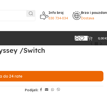
Info broj
Brza i pouzda
030 734-034
Dostava
0,00
K
yssey /Switch
a do 24 rate
Podijeli: