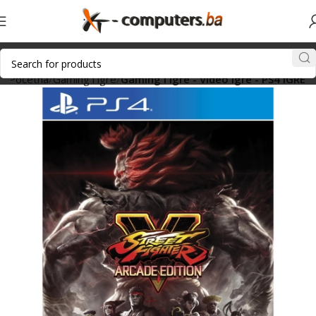
Početna
Gaming i igre
Gaming i igre - Video igre - PS4 IGRE