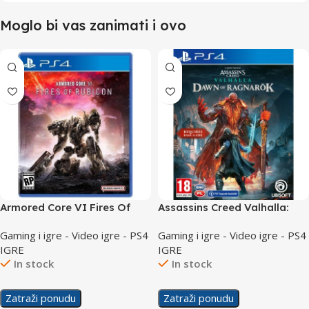
Moglo bi vas zanimati i ovo
Armored Core VI Fires Of
Assassins Creed Valhalla:
Rubicon Day 1 Edition /PS4
Dawn of Ragnarok/PS4
Gaming i igre - Video igre - PS4
Gaming i igre - Video igre - PS4
IGRE
IGRE
In stock
In stock
Zatraži ponudu
Zatraži ponudu