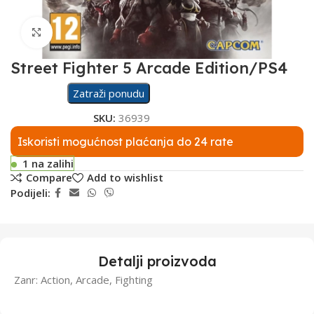
Click to enlarge
Street Fighter 5 Arcade Edition/PS4
Zatraži ponudu
SKU:
36939
Iskoristi mogućnost plaćanja do 24 rate
1 na zalihi
Compare
Add to wishlist
Podijeli:
Detalji proizvoda
Zanr: Action, Arcade, Fighting