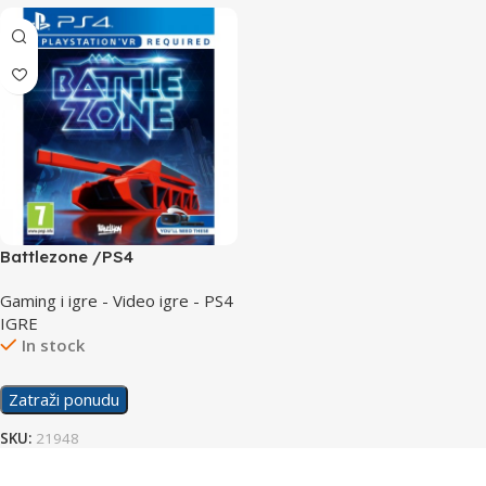
Battlezone /PS4
Gaming i igre - Video igre - PS4
IGRE
In stock
Zatraži ponudu
SKU:
21948