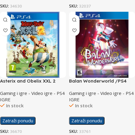
SKU:
34630
SKU:
32037
Asterix and Obelix XXL 2
Balan Wonderworld /PS4
/PS4
Gaming i igre - Video igre - PS4
Gaming i igre - Video igre - PS4
IGRE
IGRE
In stock
In stock
Zatraži ponudu
Zatraži ponudu
SKU:
36670
SKU:
33761