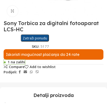
Click to enlarge
Sony Torbica za digitalni fotoaparat
LCS-HC
Zatraži ponudu
SKU:
5177
Iskoristi mogućnost plaćanja do 24 rate
1 na zalihi
Compare
Add to wishlist
Podijeli:
Detalji proizvoda
.