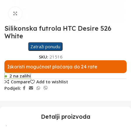
Click to enlarge
Silikonska futrola HTC Desire 526
White
Zatraži ponudu
SKU:
21516
Iskoristi mogućnost plaćanja do 24 rate
2 na zalihi
Compare
Add to wishlist
Podijeli:
Detalji proizvoda
.