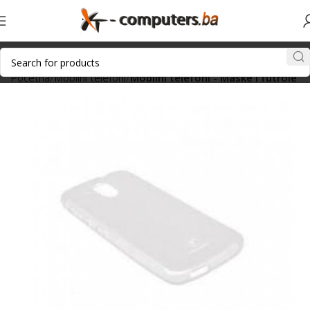
Početna
Mobilni telefoni
Mobilni telefoni - Maske i futrole