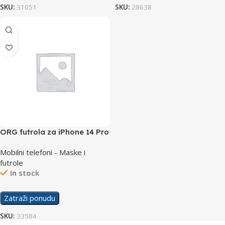
SKU:
31051
SKU:
28638
ORG futrola za iPhone 14 Pro
Mobilni telefoni - Maske i
futrole
In stock
Zatraži ponudu
SKU:
33584