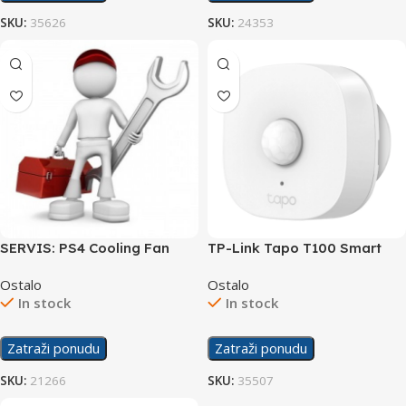
SKU:
35626
SKU:
24353
SERVIS: PS4 Cooling Fan
TP-Link Tapo T100 Smart
(hladnjak)
Motion Sensor
Ostalo
Ostalo
In stock
In stock
Zatraži ponudu
Zatraži ponudu
SKU:
21266
SKU:
35507