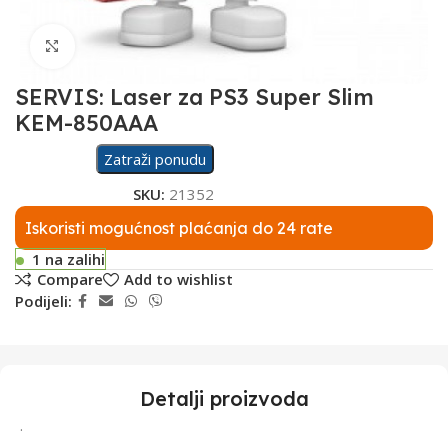
Click to enlarge
SERVIS: Laser za PS3 Super Slim
KEM-850AAA
Zatraži ponudu
SKU:
21352
Iskoristi mogućnost plaćanja do 24 rate
1 na zalihi
Compare
Add to wishlist
Podijeli:
Detalji proizvoda
.