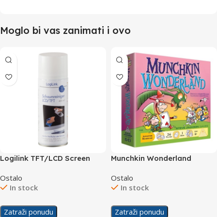
Moglo bi vas zanimati i ovo
Logilink TFT/LCD Screen
Munchkin Wonderland
Cleaning Foam, 0.4 l RP0012
Ostalo
Ostalo
In stock
In stock
Zatraži ponudu
Zatraži ponudu