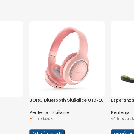
S
BORG Bluetooth Slušalice UID-10
Esperanza
Red
EGH330G 
Periferija - Slušalice
Periferija -
In stock
In stoc
Zatraži ponudu
Zatraži p