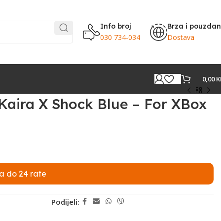
Info broj
Brza i pouzda
030 734-034
Dostava
0,00
K
 Kaira X Shock Blue – For XBox
a do 24 rate
Podijeli: