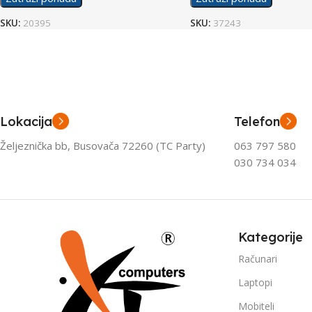
SKU:
20395
SKU:
37243
Lokacija
Telefon
Željeznička bb, Busovača 72260 (TC Party)
063 797 580
030 734 034
Kategorije
Računari
Laptopi
Mobiteli