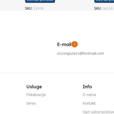
SKU:
31978
SKU:
36219
E-mail
xtcomputers@hotmail.com
Usluge
Info
Fiskalizacija
O nama
Servis
Kontakt
Opći uslovi poslov