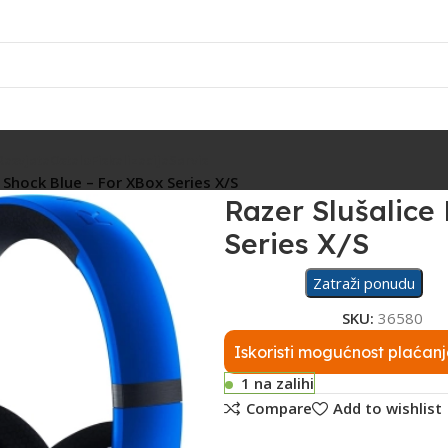
Rasvjeta
Ostalo
Fiskalizacija
Servis
X Shock Blue – For XBox Series X/S
Razer Slušalice
Series X/S
Zatraži ponudu
SKU:
36580
Iskoristi mogućnost plaćanj
1 na zalihi
Compare
Add to wishlist