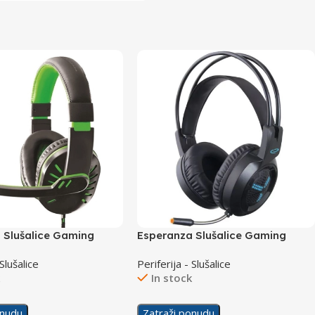
 Slušalice Gaming
Esperanza Slušalice Gaming
Crow Green
EGH410 Asgard
 Slušalice
Periferija - Slušalice
k
In stock
onudu
Zatraži ponudu