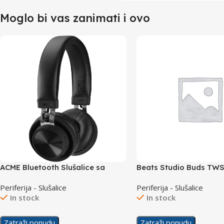
Moglo bi vas zanimati i ovo
ACME Bluetooth Slušalice sa
Beats Studio Buds TW
mikrofonom BH203
Headphones Black
Periferija - Slušalice
Periferija - Slušalice
In stock
In stock
Zatraži ponudu
Zatraži ponudu