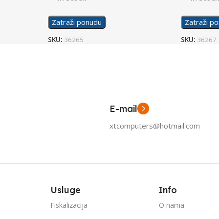
Zatraži ponudu
Zatraži p
SKU:
36265
SKU:
36267
E-mail
xtcomputers@hotmail.com
Usluge
Info
Fiskalizacija
O nama