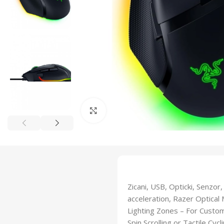
Click to enlarge
Zicani, USB, Opticki, Senzor
acceleration, Razer Optica
Lighting Zones – For Custom
Spin Scrolling or Tactile Cycl