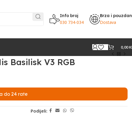
Info broj
Brza i pouzda
030 734-034
Dostava
0,00
K
is Basilisk V3 RGB
a do 24 rate
Podijeli: