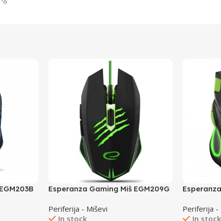
 EGM203B
Esperanza Gaming Miš EGM209G
Esperanza
Claw
EGM401K
Periferija - Miševi
Periferija -
In stock
In stoc