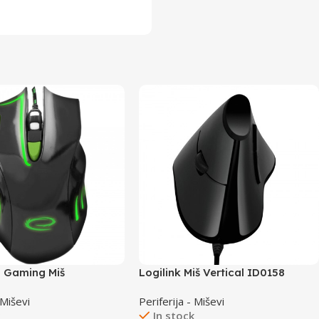
 Gaming Miš
Logilink Miš Vertical ID0158
G Hawk
 Miševi
Periferija - Miševi
k
In stock