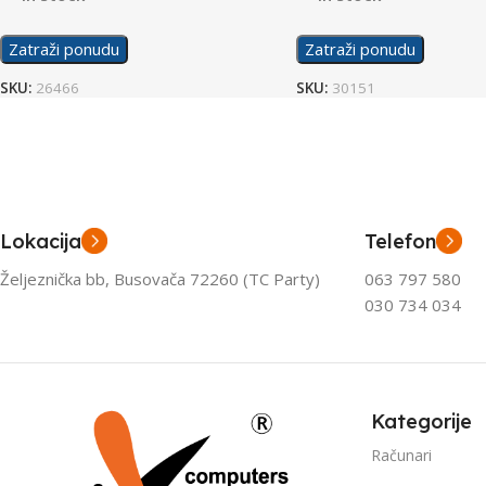
Zatraži ponudu
Zatraži ponudu
SKU:
26466
SKU:
30151
Lokacija
Telefon
Željeznička bb, Busovača 72260 (TC Party)
063 797 580
030 734 034
Kategorije
Računari