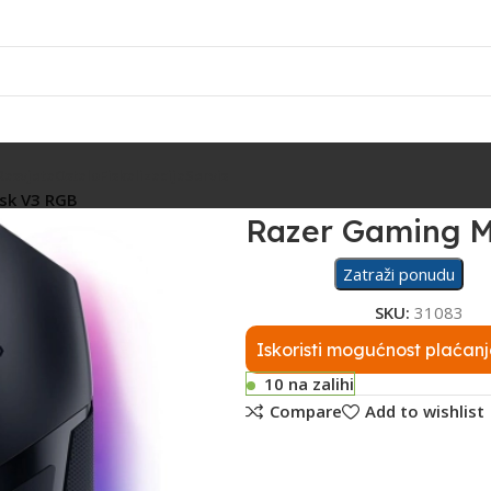
Rasvjeta
Ostalo
Fiskalizacija
Servis
isk V3 RGB
Razer Gaming M
Zatraži ponudu
SKU:
31083
Iskoristi mogućnost plaćanj
10 na zalihi
Compare
Add to wishlist