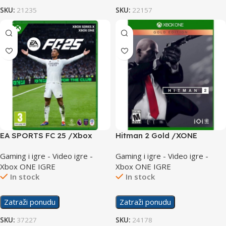
SKU:
21235
SKU:
22157
EA SPORTS FC 25 /Xbox
Hitman 2 Gold /XONE
One/Series
Gaming i igre - Video igre -
Gaming i igre - Video igre -
Xbox ONE IGRE
Xbox ONE IGRE
In stock
In stock
Zatraži ponudu
Zatraži ponudu
SKU:
37227
SKU:
24178