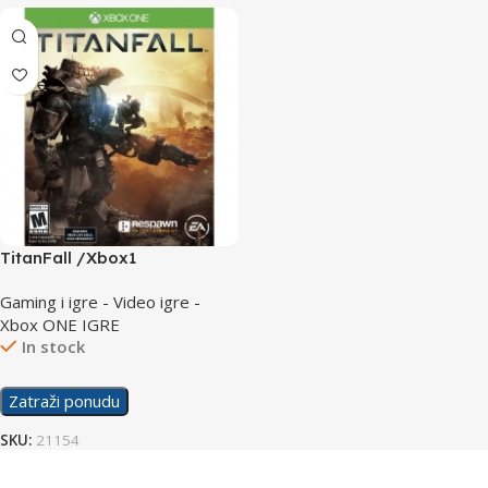
TitanFall /Xbox1
Gaming i igre - Video igre -
Xbox ONE IGRE
In stock
Zatraži ponudu
SKU:
21154