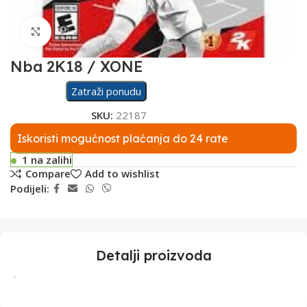
Click to enlarge
Nba 2K18 / XONE
Zatraži ponudu
SKU:
22187
Iskoristi mogućnost plaćanja do 24 rate
1 na zalihi
Compare
Add to wishlist
Podijeli:
Detalji proizvoda
.