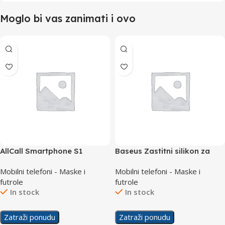
Moglo bi vas zanimati i ovo
AllCall Smartphone S1
Baseus Zastitni silikon za
Zastitno staklo
Samsung A31
Mobilni telefoni - Maske i
Mobilni telefoni - Maske i
futrole
futrole
In stock
In stock
Zatraži ponudu
Zatraži ponudu