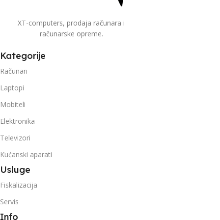
XT-computers, prodaja računara i
računarske opreme.
Kategorije
Računari
Laptopi
Mobiteli
Elektronika
Televizori
Kućanski aparati
Usluge
Fiskalizacija
Servis
Info