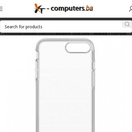
Početna
Mobilni telefoni
Mobilni telefoni - Maske i futrole