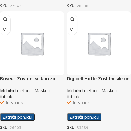
SKU:
27942
SKU:
28638
Baseus Zastitni silikon za
Digicell Matte Zaštitni silikon
Samsung A80
za Samsung S23 Ultra
Mobilni telefoni - Maske i
Mobilni telefoni - Maske i
futrole
futrole
In stock
In stock
Zatraži ponudu
Zatraži ponudu
SKU:
26605
SKU:
33589