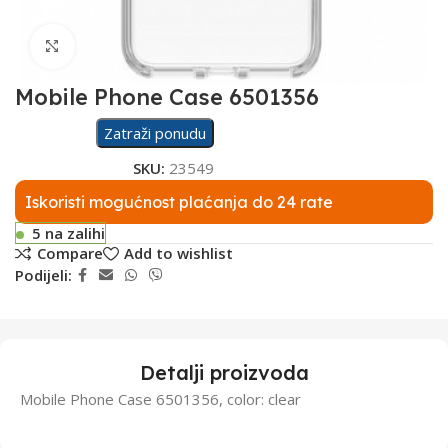
Click to enlarge
Mobile Phone Case 6501356
Zatraži ponudu
SKU:
23549
Iskoristi mogućnost plaćanja do 24 rate
5 na zalihi
Compare
Add to wishlist
Podijeli:
Detalji proizvoda
Mobile Phone Case 6501356, color: clear