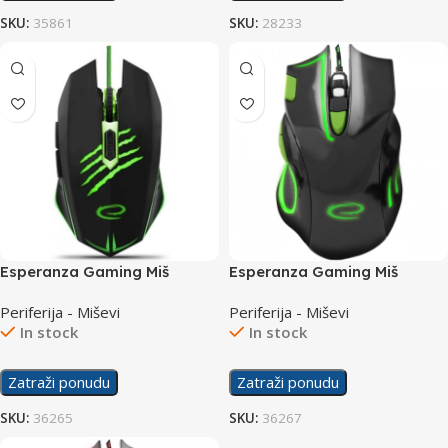
SKU:
35861
SKU:
28233
Esperanza Gaming Miš
Esperanza Gaming Miš
EGM209G Claw
EGM401KG Hawk
Periferija - Miševi
Periferija - Miševi
In stock
In stock
Zatraži ponudu
Zatraži ponudu
SKU:
36265
SKU:
36267