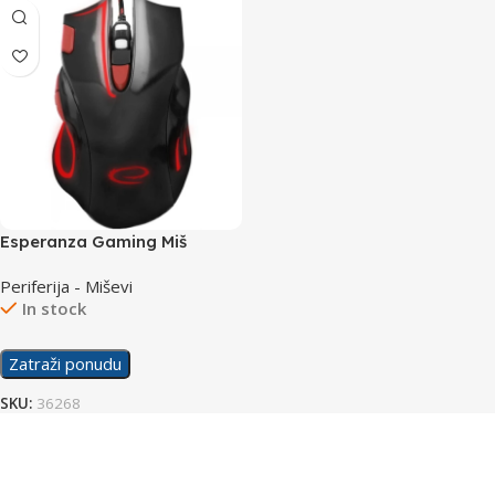
Esperanza Gaming Miš
EGM401KR Hawk
Periferija - Miševi
In stock
Zatraži ponudu
SKU:
36268