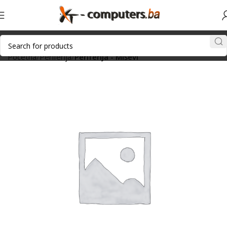
Početna
Periferija
Periferija - Miševi