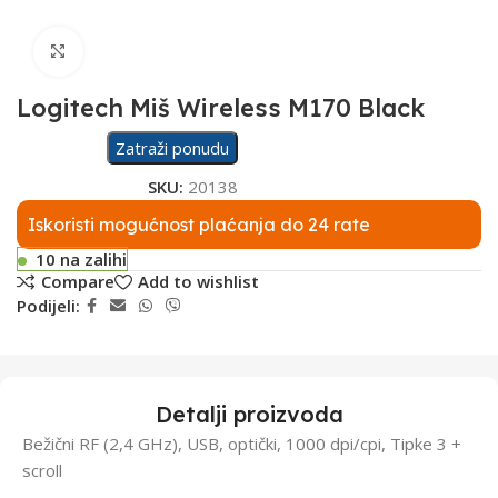
Click to enlarge
Logitech Miš Wireless M170 Black
Zatraži ponudu
SKU:
20138
Iskoristi mogućnost plaćanja do 24 rate
10 na zalihi
Compare
Add to wishlist
Podijeli:
Detalji proizvoda
Bežični RF (2,4 GHz), USB, optički, 1000 dpi/cpi, Tipke 3 +
scroll