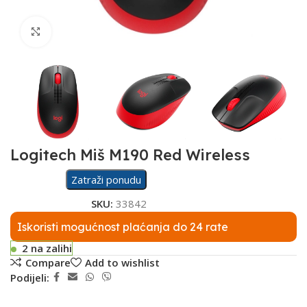
Click to enlarge
Logitech Miš M190 Red Wireless
Zatraži ponudu
SKU:
33842
Iskoristi mogućnost plaćanja do 24 rate
2 na zalihi
Compare
Add to wishlist
Podijeli: