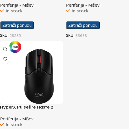
Periferija - Miševi
Periferija - Miševi
In stock
In stock
Zatraži ponudu
Zatraži ponudu
SKU:
28235
SKU:
33688
HyperX Pulsefire Haste 2
Wireless Gaming Mouse
Periferija - Miševi
6N0B0AA
In stock