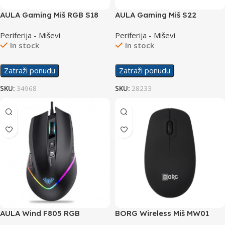
AULA Gaming Miš RGB S18
AULA Gaming Miš S22
Periferija - Miševi
Periferija - Miševi
In stock
In stock
Zatraži ponudu
Zatraži ponudu
SKU:
34968
SKU:
28233
AULA Wind F805 RGB
BORG Wireless Miš MW01
Gaming Mouse