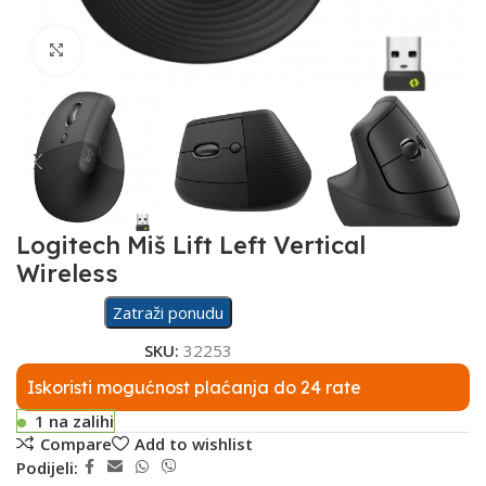
Click to enlarge
Logitech Miš Lift Left Vertical
Wireless
Zatraži ponudu
SKU:
32253
Iskoristi mogućnost plaćanja do 24 rate
1 na zalihi
Compare
Add to wishlist
Podijeli: