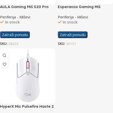
AULA Gaming Miš S20 Pro
Esperanza Gaming Miš
EGM203B Scorpio
Periferija - Miševi
Periferija - Miševi
In stock
In stock
Zatraži ponudu
Zatraži ponudu
SKU:
28232
SKU:
30151
HyperX Mis Pulsefire Haste 2
White 6N0A8AA