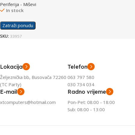
Periferija - Miševi
In stock
Zatraži ponudu
SKU:
33957
Lokacija
Telefon
Željeznička bb, Busovača 72260
063 797 580
(TC Party)
030 734 034
E-mail
Radno vrijeme
xtcomputers@hotmail.com
Pon-Pet: 08:00 - 18:00
Sub: 08:00 - 13:00