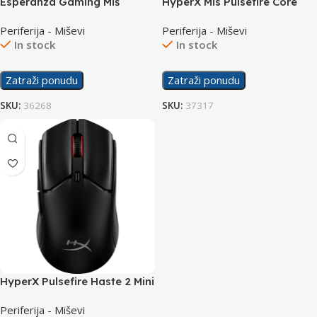
Esperanza Gaming Miš
HyperX Mis Pulsefire Core
EGM401KR Hawk
Pink White 639P1AA
Periferija - Miševi
Periferija - Miševi
In stock
In stock
Zatraži ponudu
Zatraži ponudu
SKU:
36268
SKU:
37317
HyperX Pulsefire Haste 2 Mini
Wireless Gaming Mouse
Periferija - Miševi
Black 7D388AA