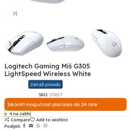
Click to enlarge
Logitech Gaming Miš G305
LightSpeed Wireless White
Zatraži ponudu
SKU:
35637
Iskoristi mogućnost plaćanja do 24 rate
4 na zalihi
Compare
Add to wishlist
Podijeli: