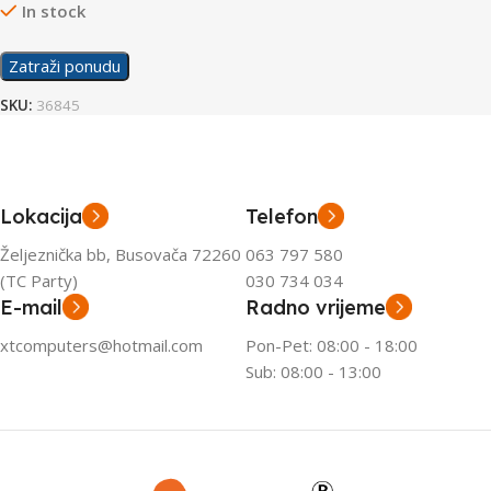
In stock
Zatraži ponudu
SKU:
36845
Lokacija
Telefon
Željeznička bb, Busovača 72260
063 797 580
(TC Party)
030 734 034
E-mail
Radno vrijeme
xtcomputers@hotmail.com
Pon-Pet: 08:00 - 18:00
Sub: 08:00 - 13:00