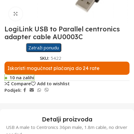
Click to enlarge
LogiLink USB to Parallel centronics
adapter cable AU0003C
Zatraži ponudu
SKU:
5422
Iskoristi mogućnost plaćanja do 24 rate
10 na zalihi
Compare
Add to wishlist
Podijeli:
Detalji proizvoda
USB A male to Centronics 36pin male, 1.8m cable, no driver