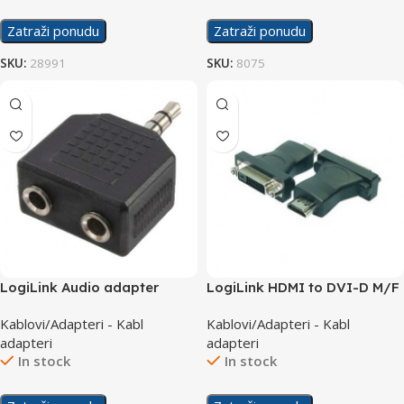
Zatraži ponudu
Zatraži ponudu
SKU:
28991
SKU:
8075
LogiLink Audio adapter
LogiLink HDMI to DVI-D M/F
3.5mm to 2×3.5mm M/F
Adapter AH0002
Kablovi/Adapteri - Kabl
Kablovi/Adapteri - Kabl
CA1002
adapteri
adapteri
In stock
In stock