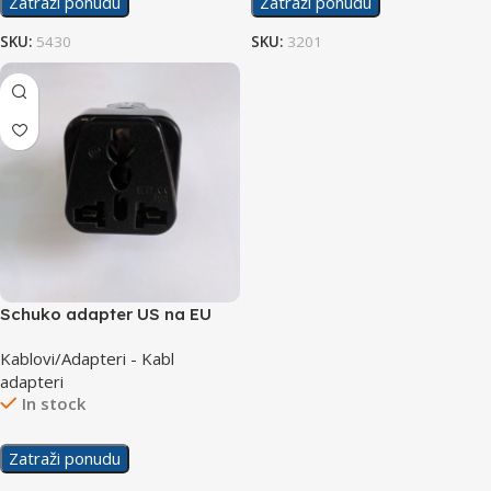
Zatraži ponudu
Zatraži ponudu
SKU:
5430
SKU:
3201
Schuko adapter US na EU
WD-9
Kablovi/Adapteri - Kabl
adapteri
In stock
Zatraži ponudu