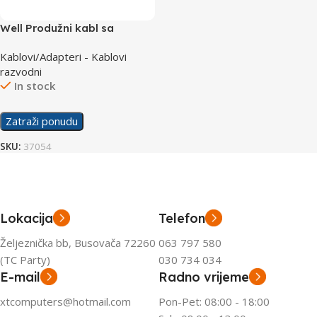
Well Produžni kabl sa
zaštitom 3 utičnice 3m
Kablovi/Adapteri - Kablovi
razvodni
In stock
Zatraži ponudu
SKU:
37054
Lokacija
Telefon
Željeznička bb, Busovača 72260
063 797 580
(TC Party)
030 734 034
E-mail
Radno vrijeme
xtcomputers@hotmail.com
Pon-Pet: 08:00 - 18:00