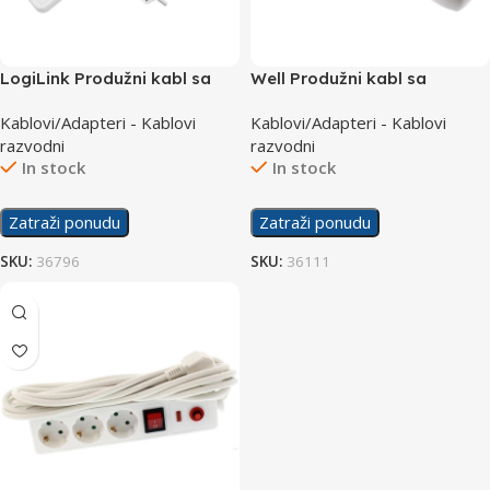
LogiLink Produžni kabl sa
Well Produžni kabl sa
zaštitom 3 utičnice, 1X USB-
prekidačem 6 utičnica 5m
Kablovi/Adapteri - Kablovi
Kablovi/Adapteri - Kablovi
A, 1X USB- C 1.5m LPS279U
EXT650P
razvodni
razvodni
In stock
In stock
Zatraži ponudu
Zatraži ponudu
SKU:
36796
SKU:
36111