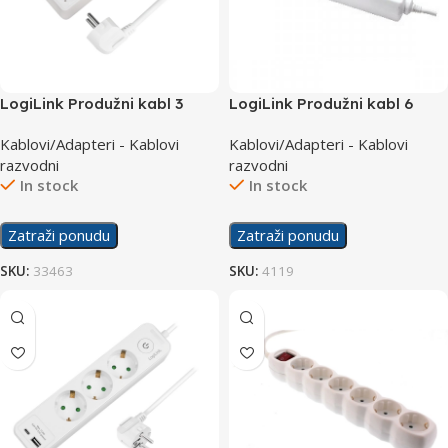
LogiLink Produžni kabl 3
LogiLink Produžni kabl 6
utičnice 1.5m LPS205
utičnica 1.5m LPS202
Kablovi/Adapteri - Kablovi
Kablovi/Adapteri - Kablovi
razvodni
razvodni
In stock
In stock
Zatraži ponudu
Zatraži ponudu
SKU:
33463
SKU:
4119