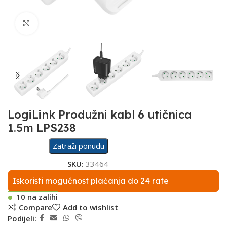
Click to enlarge
LogiLink Produžni kabl 6 utičnica
1.5m LPS238
Zatraži ponudu
SKU:
33464
Iskoristi mogućnost plaćanja do 24 rate
10 na zalihi
Compare
Add to wishlist
Podijeli: