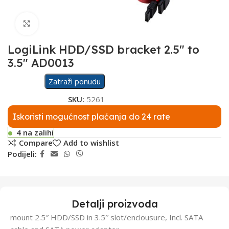
Click to enlarge
LogiLink HDD/SSD bracket 2.5″ to
3.5″ AD0013
Zatraži ponudu
SKU:
5261
Iskoristi mogućnost plaćanja do 24 rate
4 na zalihi
Compare
Add to wishlist
Podijeli:
Detalji proizvoda
mount 2.5″ HDD/SSD in 3.5″ slot/enclousure, Incl. SATA