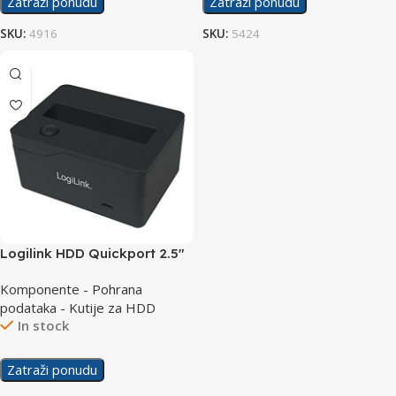
Zatraži ponudu
Zatraži ponudu
SKU:
4916
SKU:
5424
Logilink HDD Quickport 2.5″
SATA USB 3.0 QP0025
Komponente - Pohrana
podataka - Kutije za HDD
In stock
Zatraži ponudu