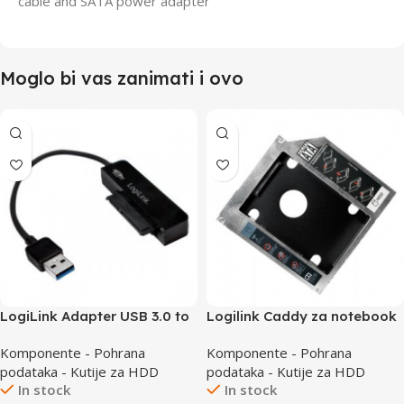
cable and SATA power adapter
Moglo bi vas zanimati i ovo
LogiLink Adapter USB 3.0 to
Logilink Caddy za notebook
SATA AU0012A
DVD to HDD/SSD 9.5mm
Komponente - Pohrana
Komponente - Pohrana
AD0017
podataka - Kutije za HDD
podataka - Kutije za HDD
In stock
In stock