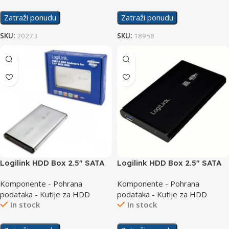
Zatraži ponudu
Zatraži ponudu
SKU:
20273
SKU:
18958
Logilink HDD Box 2.5″ SATA
Logilink HDD Box 2.5″ SATA
USB 2.0 UA0041B
USB 3.0 UA0106
Komponente - Pohrana
Komponente - Pohrana
podataka - Kutije za HDD
podataka - Kutije za HDD
In stock
In stock