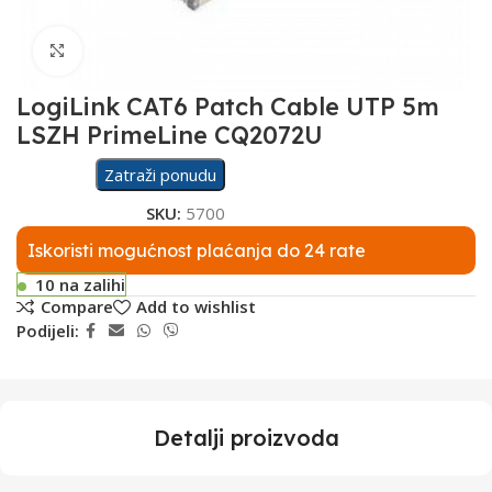
Click to enlarge
LogiLink CAT6 Patch Cable UTP 5m
LSZH PrimeLine CQ2072U
Zatraži ponudu
SKU:
5700
Iskoristi mogućnost plaćanja do 24 rate
10 na zalihi
Compare
Add to wishlist
Podijeli:
Detalji proizvoda