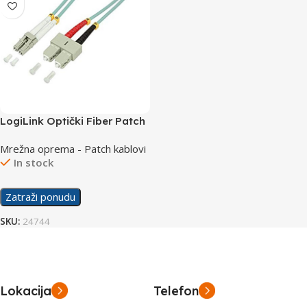
LogiLink Optički Fiber Patch
Cord OM3 LC-SC 0,5m
Mrežna oprema - Patch kablovi
FP3LS00
In stock
Zatraži ponudu
SKU:
24744
Lokacija
Telefon