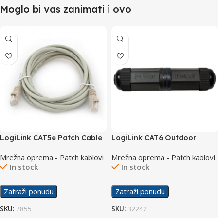
Moglo bi vas zanimati i ovo
LogiLink CAT5e Patch Cable
LogiLink CAT6 Outdoor
UTP 15m CP1102U
Inline Coupler NP0080
Mrežna oprema - Patch kablovi
Mrežna oprema - Patch kablovi
In stock
In stock
Zatraži ponudu
Zatraži ponudu
SKU:
7855
SKU:
32242