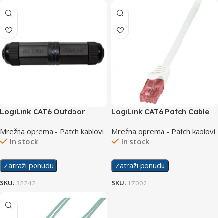
LogiLink CAT6 Outdoor
LogiLink CAT6 Patch Cable
Inline Coupler NP0080
UTP 1m PrimeLine CQ2031U
Mrežna oprema - Patch kablovi
Mrežna oprema - Patch kablovi
In stock
In stock
Zatraži ponudu
Zatraži ponudu
SKU:
32242
SKU:
17002