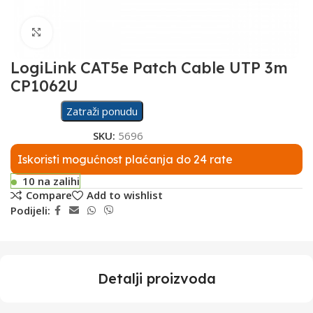
Click to enlarge
LogiLink CAT5e Patch Cable UTP 3m
CP1062U
Zatraži ponudu
SKU:
5696
Iskoristi mogućnost plaćanja do 24 rate
10 na zalihi
Compare
Add to wishlist
Podijeli:
Detalji proizvoda