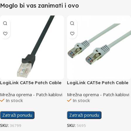
Moglo bi vas zanimati i ovo
LogiLink CAT5e Patch Cable
LogiLink CAT5e Patch Cable
UTP 0.25m CP1013U
UTP 2m CP1052U
Mrežna oprema - Patch kablovi
Mrežna oprema - Patch kablovi
In stock
In stock
Zatraži ponudu
Zatraži ponudu
SKU:
36799
SKU:
5695