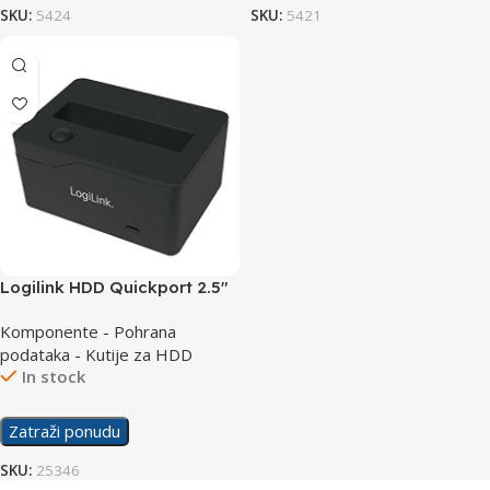
SKU:
5424
SKU:
5421
Logilink HDD Quickport 2.5″
SATA USB 3.0 QP0025
Komponente - Pohrana
podataka - Kutije za HDD
In stock
Zatraži ponudu
SKU:
25346