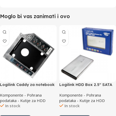
Moglo bi vas zanimati i ovo
Logilink Caddy za notebook
Logilink HDD Box 2.5″ SATA
DVD to HDD/SSD 9.5mm
USB 2.0 UA0041B
Komponente - Pohrana
Komponente - Pohrana
AD0017
podataka - Kutije za HDD
podataka - Kutije za HDD
In stock
In stock