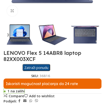
Click to enlarge
LENOVO Flex 5 14ABR8 laptop
82XX003XCF
Zatraži ponudu
SKU:
36816
Iskoristi mogućnost plaćanja do 24 rate
1 na zalihi
Compare
Add to wishlist
Podijeli: