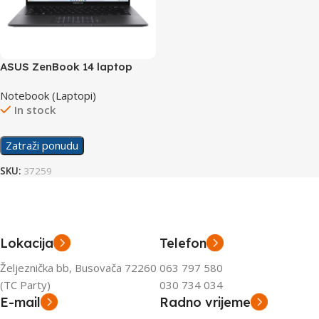
ASUS ZenBook 14 laptop
UM3402YA-WS74T
Notebook (Laptopi)
In stock
Zatraži ponudu
SKU:
37259
Lokacija
Telefon
Željeznička bb, Busovača 72260
063 797 580
(TC Party)
030 734 034
E-mail
Radno vrijeme