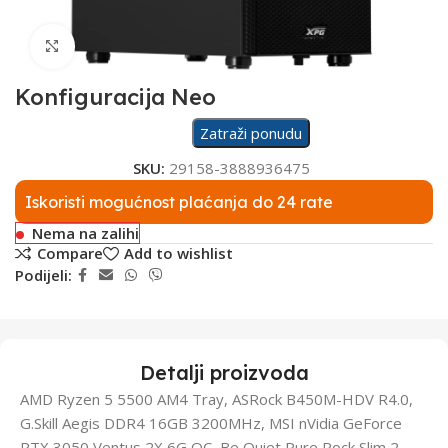
Click to enlarge
Konfiguracija Neo
Zatraži ponudu
SKU:
29158-3888936475
Iskoristi mogućnost plaćanja do 24 rate
Nema na zalihi
Compare
Add to wishlist
Podijeli:
Detalji proizvoda
AMD Ryzen 5 5500 AM4 Tray, ASRock B450M-HDV R4.0,
G.Skill Aegis DDR4 16GB 3200MHz, MSI nVidia GeForce
RTX 3050 Ventus 2X 6G OC, Be Quiet Pure Rock Slim 2