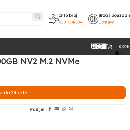
Info broj
Brza i pouzda
030 734-034
Dostava
0,00
K
500GB NV2 M.2 NVMe
a do 24 rate
Podijeli: