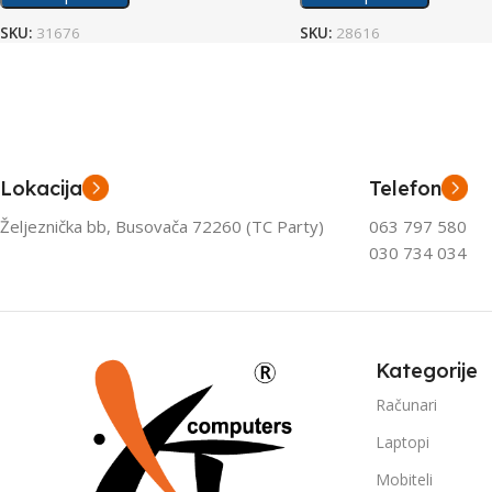
SKU:
31676
SKU:
28616
Lokacija
Telefon
Željeznička bb, Busovača 72260 (TC Party)
063 797 580
030 734 034
Kategorije
Računari
Laptopi
Mobiteli