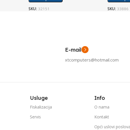
SKU:
32151
SKU:
33886
E-mail
xtcomputers@hotmail.com
Usluge
Info
Fiskalizacija
O nama
Servis
Kontakt
Opći uslovi poslov