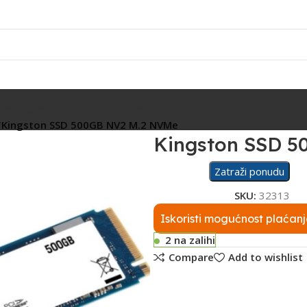
Rasvjeta
Ostalo
Fiskalizacija
Servis
Kingston SSD 500GB NV2 M.2 NVMe
Kingston SSD 
Zatraži ponudu
SKU:
32313
Iskoristi mogućnost plaćanj
2 na zalihi
Compare
Add to wishlist