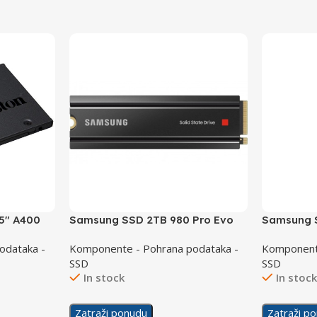
5″ A400
Samsung SSD 2TB 980 Pro Evo
Samsung S
M.2 NVMe Heatsink PCI-E 4.0
NVMe PCI-
odataka -
Komponente - Pohrana podataka -
Komponente
SSD
SSD
In stock
In stoc
Zatraži ponudu
Zatraži p