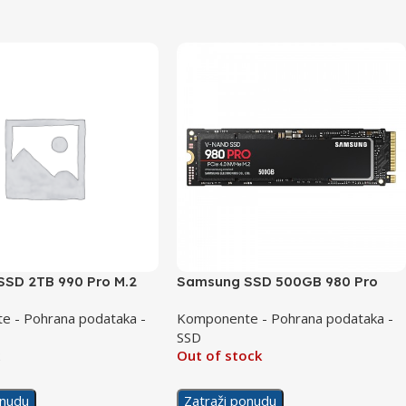
SD 2TB 990 Pro M.2
Samsung SSD 500GB 980 Pro
E 4.0
Evo M.2 NVMe PCI-E 4.0
 - Pohrana podataka -
Komponente - Pohrana podataka -
SSD
k
Out of stock
onudu
Zatraži ponudu