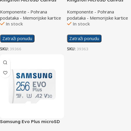
Select Plus Memory Card
Select Plus Memory Card
Komponente - Pohrana
Komponente - Pohrana
512GB A1 Class10
64GB A1 Class10
podataka - Memorijske kartice
podataka - Memorijske kartice
In stock
In stock
Zatraži ponudu
Zatraži ponudu
SKU:
39366
SKU:
39363
Samsung Evo Plus microSD
Memory card 256GB MB-