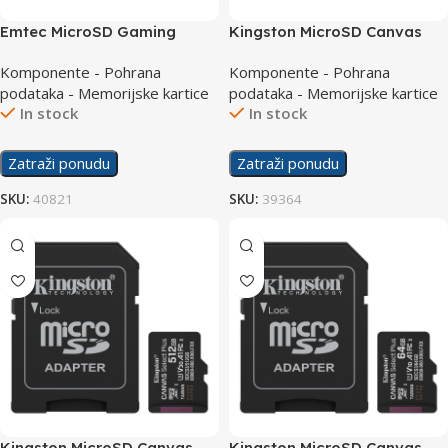
Emtec MicroSD Gaming
Kingston MicroSD Canvas
Purple Memory Card 64GB A1
Select Plus Memory Card
Komponente - Pohrana
Komponente - Pohrana
Class10
128GB A1 Class10
podataka - Memorijske kartice
podataka - Memorijske kartice
In stock
In stock
Zatraži ponudu
Zatraži ponudu
SKU:
40821
SKU:
39364
Kingston MicroSD Canvas
Kingston MicroSD Canvas