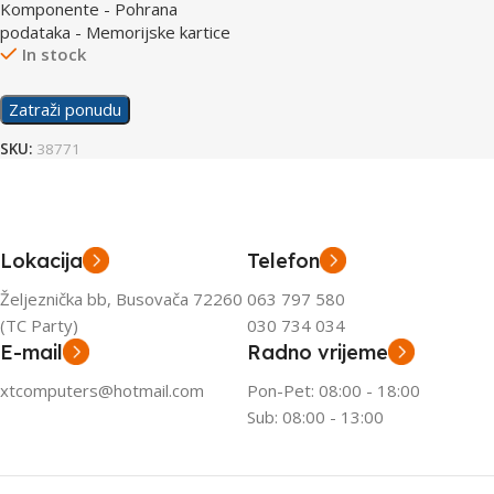
Komponente - Pohrana
MC256SA/EU
podataka - Memorijske kartice
In stock
Zatraži ponudu
SKU:
38771
Lokacija
Telefon
Željeznička bb, Busovača 72260
063 797 580
(TC Party)
030 734 034
E-mail
Radno vrijeme
xtcomputers@hotmail.com
Pon-Pet: 08:00 - 18:00
Sub: 08:00 - 13:00