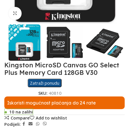
Click to enlarge
Kingston MicroSD Canvas GO Select
Plus Memory Card 128GB V30
Zatraži ponudu
SKU:
40810
Iskoristi mogućnost plaćanja do 24 rate
10 na zalihi
Compare
Add to wishlist
Podijeli: