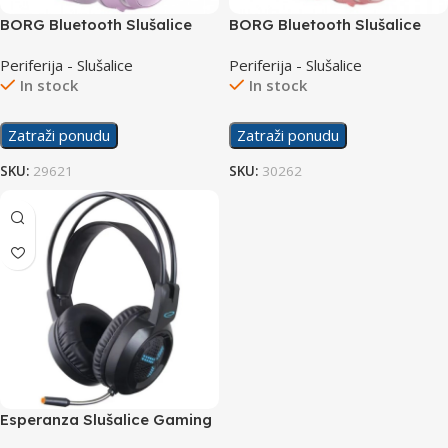
BORG Bluetooth Slušalice
BORG Bluetooth Slušalice
L550 Purple
L550 Red
Periferija - Slušalice
Periferija - Slušalice
In stock
In stock
Zatraži ponudu
Zatraži ponudu
SKU:
29621
SKU:
30262
Esperanza Slušalice Gaming
EGH410 Asgard