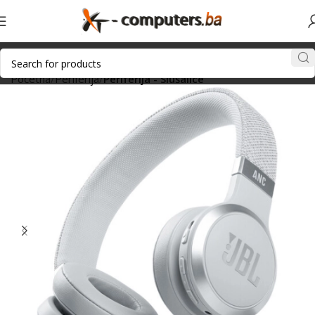
Početna
Periferija
Periferija - Slušalice