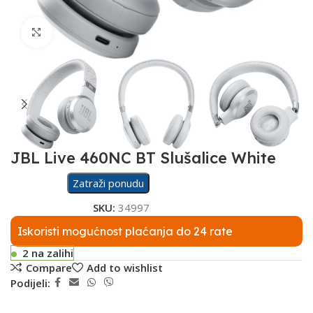
Click to enlarge
JBL Live 460NC BT Slušalice White
Zatraži ponudu
SKU:
34997
Iskoristi mogućnost plaćanja do 24 rate
2 na zalihi
Compare
Add to wishlist
Podijeli: