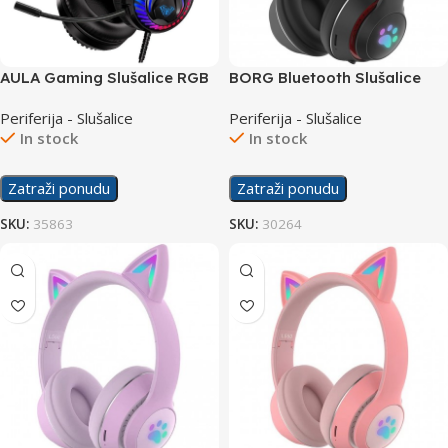
AULA Gaming Slušalice RGB
BORG Bluetooth Slušalice
S605
L550 Black
Periferija - Slušalice
Periferija - Slušalice
In stock
In stock
Zatraži ponudu
Zatraži ponudu
SKU:
35863
SKU:
30264