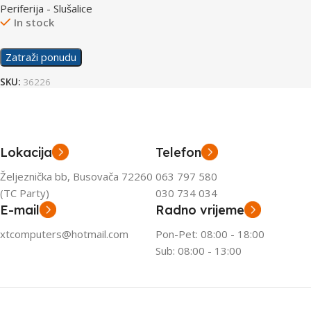
Periferija - Slušalice
In stock
Zatraži ponudu
SKU:
36226
Lokacija
Telefon
Željeznička bb, Busovača 72260
063 797 580
(TC Party)
030 734 034
E-mail
Radno vrijeme
xtcomputers@hotmail.com
Pon-Pet: 08:00 - 18:00
Sub: 08:00 - 13:00