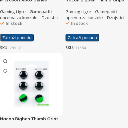
Controller White
PS5
Gaming i igre - Gamepadi i
Gaming i igre - Gamepadi i
oprema za konzole - Dzojstici
oprema za konzole - Dzojstici
In stock
In stock
Zatraži ponudu
Zatraži ponudu
SKU:
28932
SKU:
31684
Nacon Bigben Thumb Grips
XSX