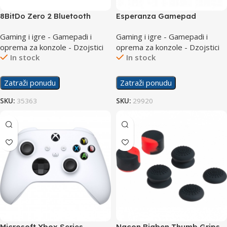
8BitDo Zero 2 Bluetooth
Esperanza Gamepad
Controller Yellow Edition
EGG108W Wireless PC/PS3
Gaming i igre - Gamepadi i
Gaming i igre - Gamepadi i
oprema za konzole - Dzojstici
oprema za konzole - Dzojstici
In stock
In stock
Zatraži ponudu
Zatraži ponudu
SKU:
35363
SKU:
29920
Microsoft Xbox Series
Nacon Bigben Thumb Grips