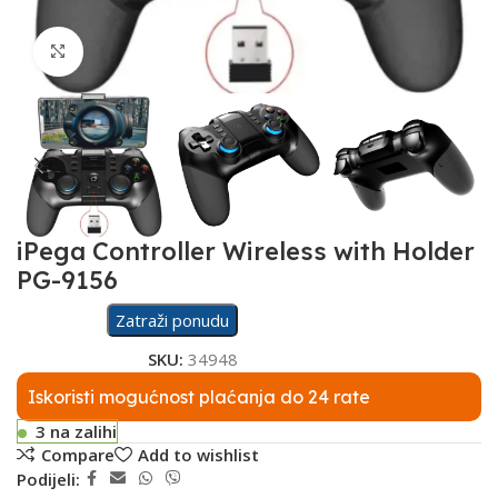
Click to enlarge
iPega Controller Wireless with Holder
PG-9156
Zatraži ponudu
SKU:
34948
Iskoristi mogućnost plaćanja do 24 rate
3 na zalihi
Compare
Add to wishlist
Podijeli: