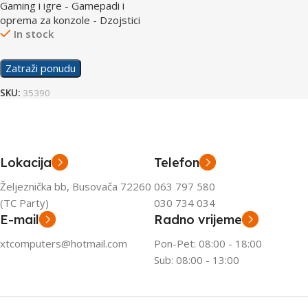
Gaming i igre - Gamepadi i
oprema za konzole - Dzojstici
In stock
Zatraži ponudu
SKU:
35390
Lokacija
Telefon
Željeznička bb, Busovača 72260
063 797 580
(TC Party)
030 734 034
E-mail
Radno vrijeme
xtcomputers@hotmail.com
Pon-Pet: 08:00 - 18:00
Sub: 08:00 - 13:00