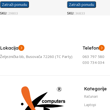
Zatraži ponudu
Zatraži ponudu
SKU:
29803
SKU:
36833
Lokacija
Telefon
Željeznička bb, Busovača 72260 (TC Party)
063 797 580
030 734 034
Kategorije
Računari
Laptopi