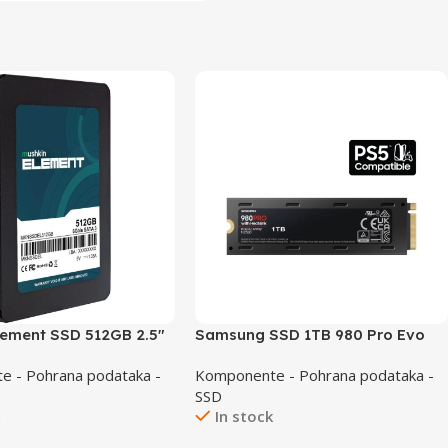
lement SSD 512GB 2.5″
Samsung SSD 1TB 980 Pro Evo
M.2 NVMe Heatsink PCI-E 4.0
 - Pohrana podataka -
Komponente - Pohrana podataka -
SSD
k
In stock