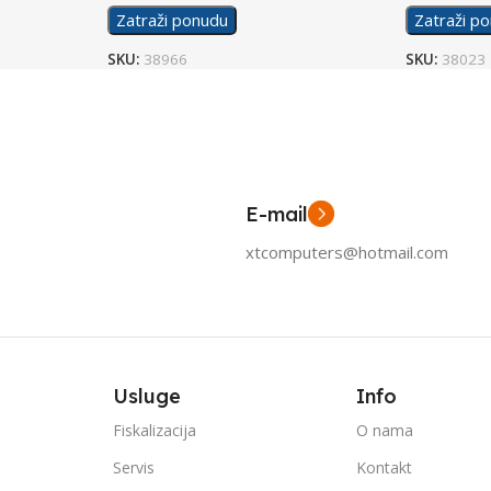
Zatraži ponudu
Zatraži p
SKU:
38966
SKU:
38023
E-mail
xtcomputers@hotmail.com
Usluge
Info
Fiskalizacija
O nama
Servis
Kontakt