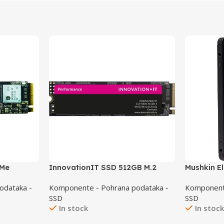
VMe
InnovationIT SSD 512GB M.2
Mushkin E
Performance NVMe Bulk
odataka -
Komponente - Pohrana podataka -
Komponente
SSD
SSD
In stock
In stoc