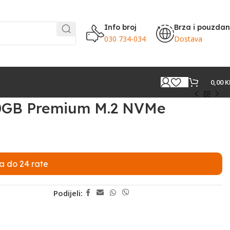
Info broj
Brza i pouzda
030 734-034
Dostava
0,00
K
50GB Premium M.2 NVMe
a do 24 rate
Podijeli: