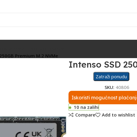
Rasvjeta
Ostalo
Fiskalizacija
Servis
 250GB Premium M.2 NVMe
Intenso SSD 2
Zatraži ponudu
SKU:
40806
Iskoristi mogućnost plaćanj
10 na zalihi
Compare
Add to wishlist