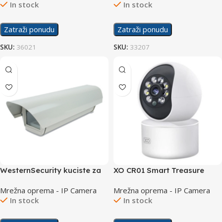
In stock
In stock
Zatraži ponudu
Zatraži ponudu
SKU:
36021
SKU:
33207
WesternSecurity kuciste za
XO CR01 Smart Treasure
kameru GL-606H
300W Kamera
Mrežna oprema - IP Camera
Mrežna oprema - IP Camera
In stock
In stock