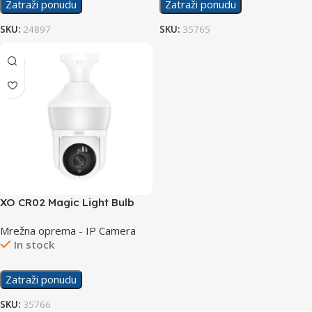
Zatraži ponudu
Zatraži ponudu
SKU:
24897
SKU:
35765
XO CR02 Magic Light Bulb
300W Kamera
Mrežna oprema - IP Camera
In stock
Zatraži ponudu
SKU:
35766