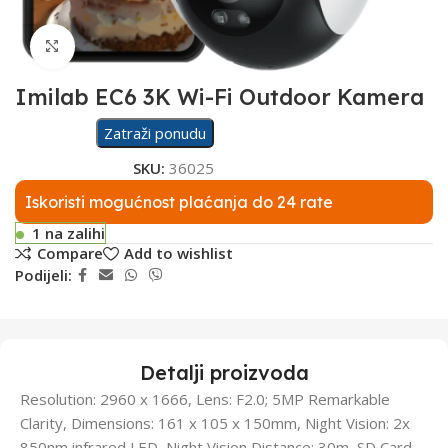
Click to enlarge
Imilab EC6 3K Wi-Fi Outdoor Kamera
Zatraži ponudu
SKU:
36025
Iskoristi mogućnost plaćanja do 24 rate
1 na zalihi
Compare
Add to wishlist
Podijeli:
Detalji proizvoda
Resolution: 2960 x 1666, Lens: F2.0; 5MP Remarkable
Clarity, Dimensions: 161 x 105 x 150mm, Night Vision: 2x
850nm infrared LED, Night Vision Distance: 30m, SD Card