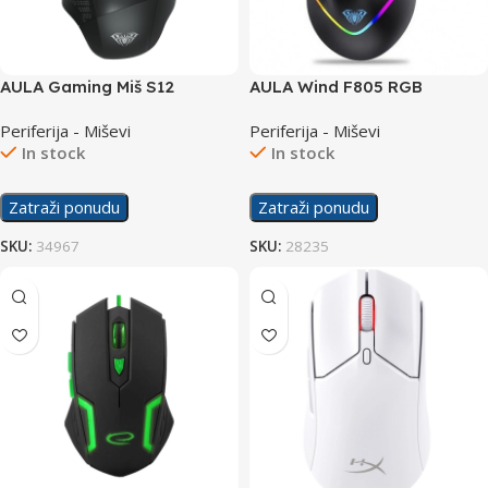
AULA Gaming Miš S12
AULA Wind F805 RGB
Gaming Mouse
Periferija - Miševi
Periferija - Miševi
In stock
In stock
Zatraži ponudu
Zatraži ponudu
SKU:
34967
SKU:
28235