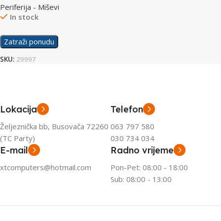
Periferija - Miševi
In stock
Zatraži ponudu
SKU:
29997
Lokacija
Telefon
Željeznička bb, Busovača 72260
063 797 580
(TC Party)
030 734 034
E-mail
Radno vrijeme
xtcomputers@hotmail.com
Pon-Pet: 08:00 - 18:00
Sub: 08:00 - 13:00