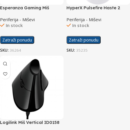
Esperanza Gaming Miš
HyperX Pulsefire Haste 2
EGM205G Fighter
Wireless Gaming Mouse
Periferija - Miševi
Periferija - Miševi
White 6N0A9AA
In stock
In stock
Zatraži ponudu
Zatraži ponudu
SKU:
36264
SKU:
35235
Logilink Miš Vertical ID0158