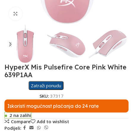
Click to enlarge
HyperX Mis Pulsefire Core Pink White
639P1AA
Zatraži ponudu
SKU:
37317
Iskoristi mogućnost plaćanja do 24 rate
2 na zalihi
Compare
Add to wishlist
Podijeli: