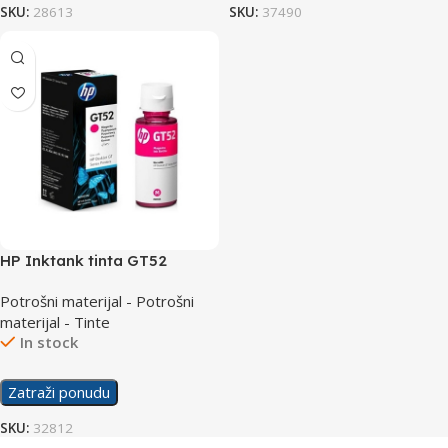
SKU:
28613
SKU:
37490
HP Inktank tinta GT52
Magenta
Potrošni materijal - Potrošni
materijal - Tinte
In stock
Zatraži ponudu
SKU:
32812