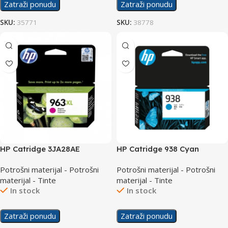
Zatraži ponudu
Zatraži ponudu
SKU:
35771
SKU:
38778
HP Catridge 3JA28AE
HP Catridge 938 Cyan
No.963XL Magenta
Potrošni materijal - Potrošni
Potrošni materijal - Potrošni
materijal - Tinte
materijal - Tinte
In stock
In stock
Zatraži ponudu
Zatraži ponudu